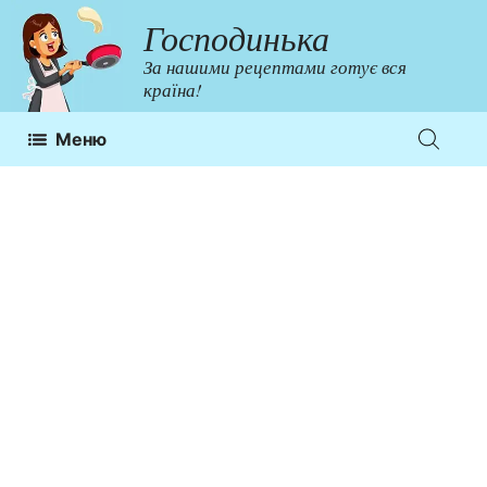
Перейти
Господинька
до
За нашими рецептами готує вся
контенту
країна!
Меню