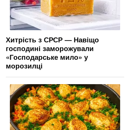
Хитрість з СРСР — Навіщо
господині заморожували
«Господарське мило» у
морозилці