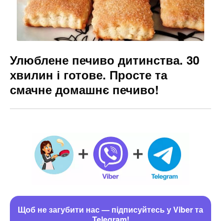
Улюблене печиво дитинства. 30
хвилин і готове. Просте та
смачне домашнє печиво!
Щоб не загубити нас — підписуйтесь у Viber та
Telegram!