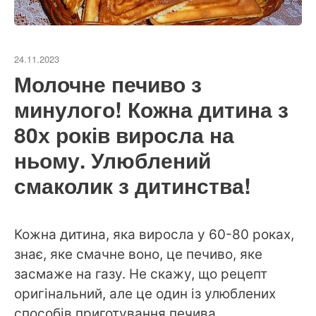
24.11.2023
Молочне печиво з
минулого! Кожна дитина з
80х років виросла на
ньому. Улюблений
смаколик з дитинства!
Кожна дитина, яка виросла у 60-80 роках,
знає, яке смачне воно, це печиво, яке
засмаже на газу. Не скажу, що рецепт
оригінальний, але це один із улюблених
способів приготування печива.