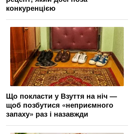
конкуренцією
Що покласти у Взуття на ніч —
щоб позбутися «неприємного
запаху» раз і назавжди