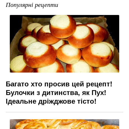
e
gr
s
l
Популярні рецепти
b
a
e
o
m
n
o
g
k
er
Багато хто просив цей рецепт!
Булочки з дитинства, як Пух!
Ідеальне дріжджове тісто!