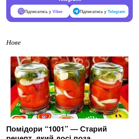
Підписатись у
Viber
Підписатись у
Telegram
Нове
Помідори “1001” — Старий
рецепт, який досі поза