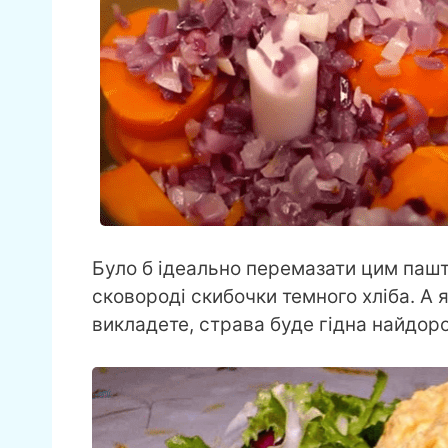
Було б ідеально перемазати цим пашт
сковороді скибочки темного хліба. А 
викладете, страва буде гідна найдор