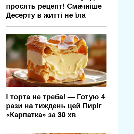
просять рецепт! Смачніше
Десерту в житті не їла
І торта не треба! — Готую 4
рази на тиждень цей Пиріг
«Карпатка» за 30 хв