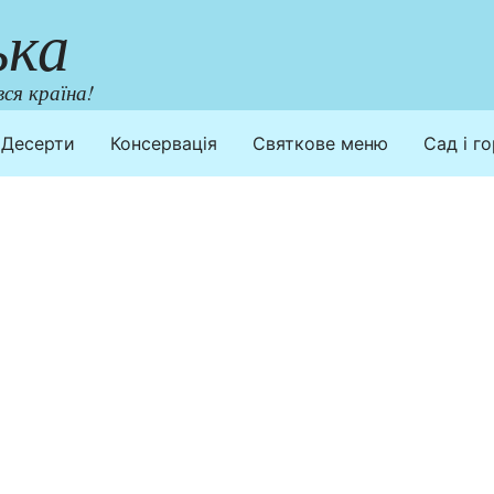
ька
ся країна!
Десерти
Консервація
Святкове меню
Сад і г