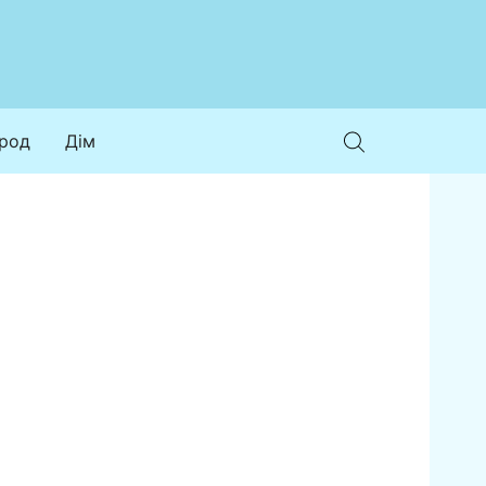
ород
Дім