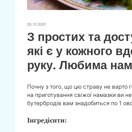
26.10.2023
З простих та дост
які є у кожного в
руку. Любима нам
Почну з того, що цю страву не варто 
на приготування свіжої намазки ви не
бутербродів вам знадобиться по 1 ов
Інгредієнти: