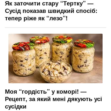
Як заточити стару “Тертку” —
Сусід показав швидкий спосіб:
тепер ріже як “лезо”!
Моя “гордість” у коморі! —
Рецепт, за який мені дякують усі
сусідки