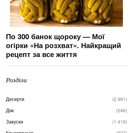
По 300 банок щороку — Мої
огірки «На розхват». Найкращий
рецепт за все життя
Розділи
Десерти
(2 981)
Дім
(246)
Закуски
(1 419)
Консервація
(827)