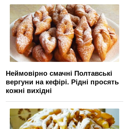
b
a
e
o
m
n
o
g
k
er
Неймовірно смачні Полтавські
вергуни на кефірі. Рідні просять
кожні вихідні