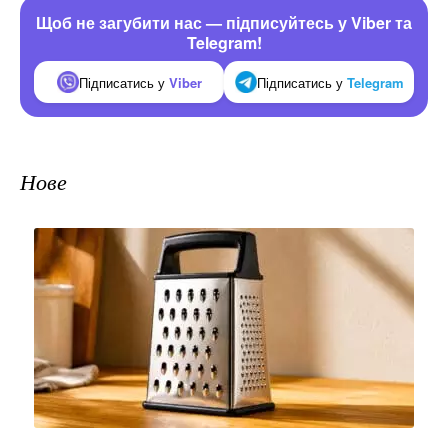
Щоб не загубити нас — підписуйтесь у Viber та
Telegram!
Підписатись у
Viber
Підписатись у
Telegram
Нове