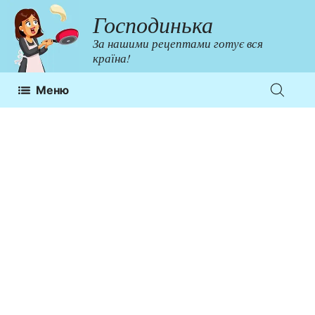
Перейти
Господинька
до
За нашими рецептами готує вся
контенту
країна!
Меню