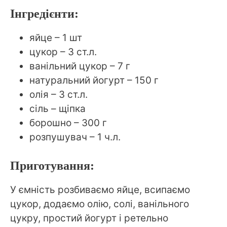
Інгредієнти:
яйце – 1 шт
цукор – 3 ст.л.
ванільний цукор – 7 г
натуральний йогурт – 150 г
олія – 3 ст.л.
сіль – щіпка
борошно – 300 г
розпушувач – 1 ч.л.
Приготування:
У ємність розбиваємо яйце, всипаємо
цукор, додаємо олію, солі, ванільного
цукру, простий йогурт і ретельно