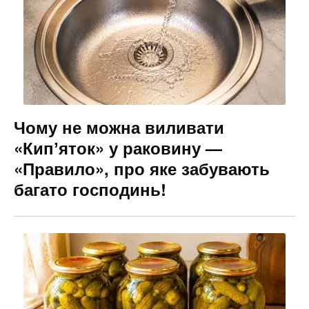
Чому не можна виливати
«Кипʼяток» у раковину —
«Правило», про яке забувають
багато господинь!