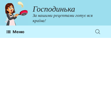
Перейти
Господинька
до
За нашими рецептами готує вся
контенту
країна!
Меню