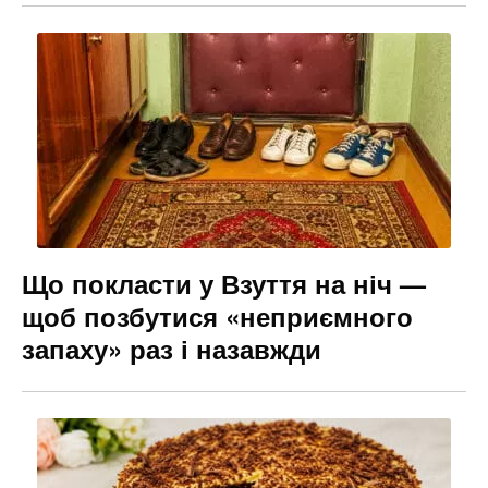
Що покласти у Взуття на ніч —
щоб позбутися «неприємного
запаху» раз і назавжди