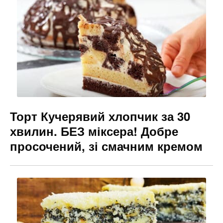
o
m
n
o
g
k
er
Торт Кучерявий хлопчик за 30
хвилин. БЕЗ міксера! Добре
просочений, зі смачним кремом