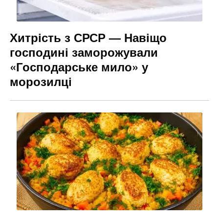
Хитрість з СРСР — Навіщо
господині заморожували
«Господарське мило» у
морозилці