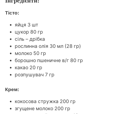
Інгредієнти:
Тісто:
яйця 3 шт
цукор 80 гр
сіль – дрібка
рослинна олія 30 мл (28 гр)
молоко 50 гр
борошно пшеничне в/г 80 гр
какао 20 гр
розпушувач 7 гр
Крем:
кокосова стружка 200 гр
згущене молоко 200 гр