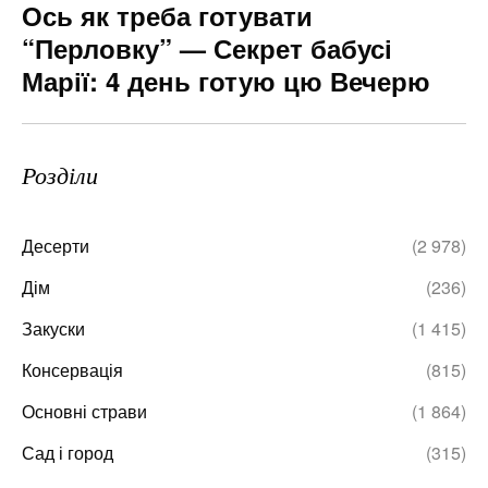
Ось як треба готувати
“Перловку” — Секрет бабусі
Марії: 4 день готую цю Вечерю
Розділи
Десерти
(2 978)
Дім
(236)
Закуски
(1 415)
Консервація
(815)
Основні страви
(1 864)
Сад і город
(315)