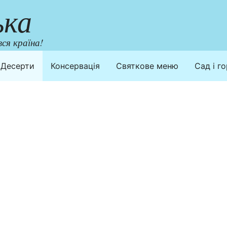
ька
ся країна!
Десерти
Консервація
Святкове меню
Сад і г