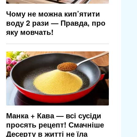
Чому не можна кип’ятити
воду 2 рази — Правда, про
яку мовчать!
Манка + Кава — всі сусіди
просять рецепт! Смачніше
Десерту в житті не їла