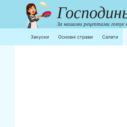
Перейти
Господин
до
контенту
За нашими рецептами готує в
Закуски
Основні страви
Салати