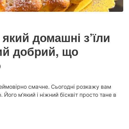
, який домашні з’їли
ий добрий, що
о
 неймовірно смачне. Сьогодні розкажу вам
 Його м’який і ніжний бісквіт просто тане в