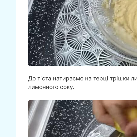
До тіста натираємо на терці трішки л
лимонного соку.