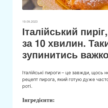
19.09.2023
Італійський пиріг
за 10 хвилин. Так
зупинитись важк
Італійські пироги – це завжди, щось
рецепт пирога, який готую дуже часто.
роті.
Інгредієнти: