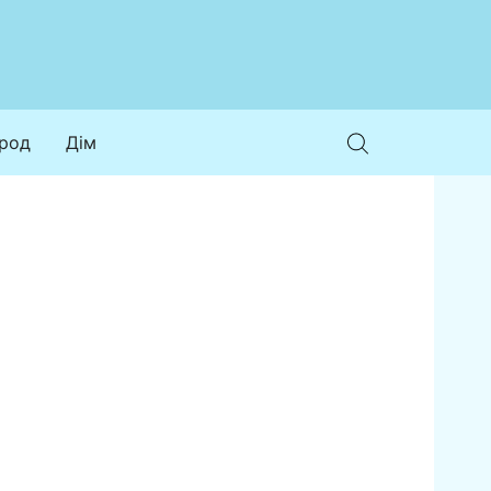
ород
Дім