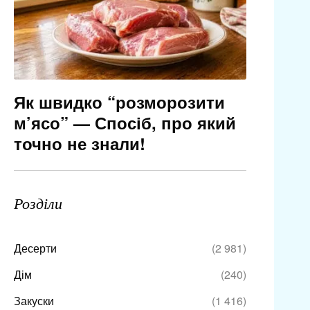
Як швидко “розморозити
м’ясо” — Спосіб, про який
точно не знали!
Розділи
Десерти
(2 981)
Дім
(240)
Закуски
(1 416)