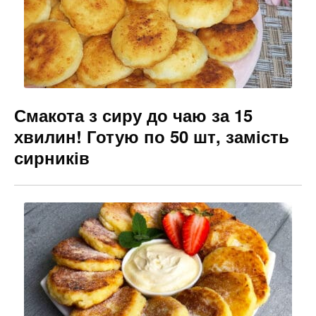
k
er
Смакота з сиру до чаю за 15
хвилин! Готую по 50 шт, замість
сирників