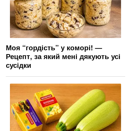
Моя “гордість” у коморі! —
Рецепт, за який мені дякують усі
сусідки