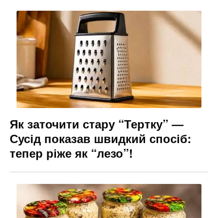
Як заточити стару “Тертку” —
Сусід показав швидкий спосіб:
тепер ріже як “лезо”!