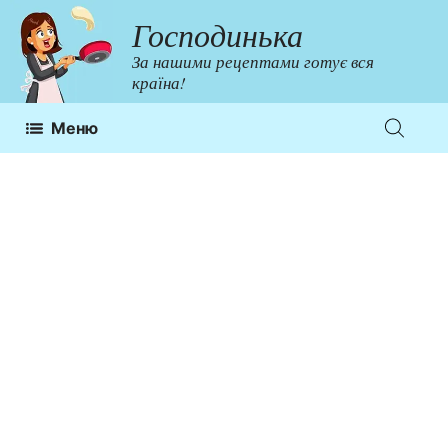
Перейти
Господинька
до
За нашими рецептами готує вся
контенту
країна!
Меню