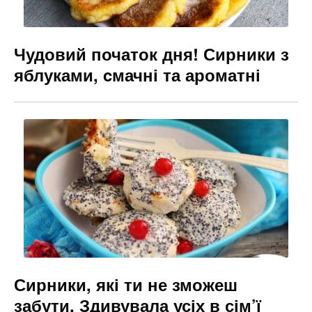
Чудовий початок дня! Сирники з
яблуками, cмачні та ароматні
Сирники, які ти не зможеш
забути. Здивувала усіх в сім’ї