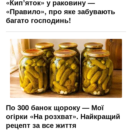
«Кипʼяток» у раковину —
«Правило», про яке забувають
багато господинь!
По 300 банок щороку — Мої
огірки «На розхват». Найкращий
рецепт за все життя