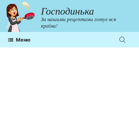
Перейти
Господинька
до
За нашими рецептами готує вся
контенту
країна!
Меню