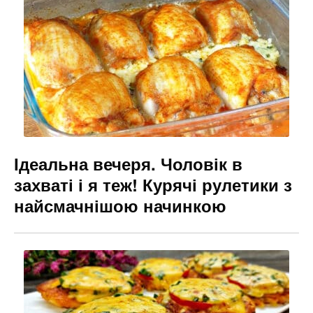
e
gr
s
l
b
a
e
o
m
n
o
g
k
er
Ідеальна вечеря. Чоловік в
захваті і я теж! Курячі рулетики з
найсмачнішою начинкою