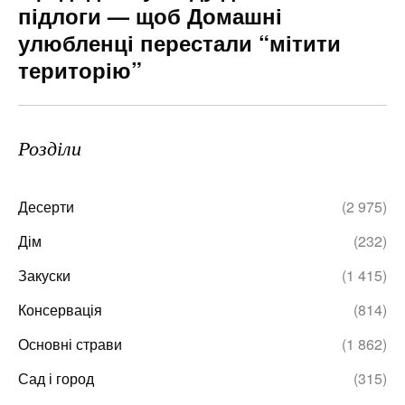
підлоги — щоб Домашні
улюбленці перестали “мітити
територію”
Розділи
Десерти
(2 975)
Дім
(232)
Закуски
(1 415)
Консервація
(814)
Основні страви
(1 862)
Сад і город
(315)