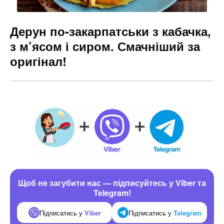
Дерун по-закарпатськи з кабачка,
з м’ясом і сиром. Смачніший за
оригінал!
Щоб не загубити нас — підписуйтесь у Viber та
Telegram!
Підписатись у
Viber
Підписатись у
Telegram