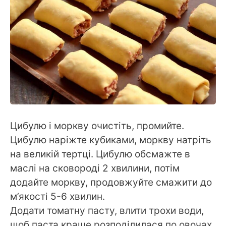
Цибулю і моркву очистіть, промийте.
Цибулю наріжте кубиками, моркву натріть
на великій тертці. Цибулю обсмажте в
маслі на сковороді 2 хвилини, потім
додайте моркву, продовжуйте смажити до
м’якості 5-6 хвилин.
Додати томатну пасту, влити трохи води,
щоб паста краще розподілилася по овочах.