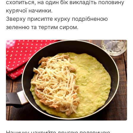
схопиться, на один бік викладіть половину
курячої начинки.
Зверху присипте курку подрібненою
зеленню та тертим сиром.
Начинку накрийте другою половиною