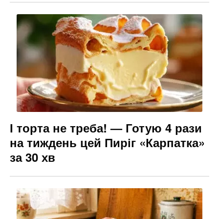
І торта не треба! — Готую 4 рази
на тиждень цей Пиріг «Карпатка»
за 30 хв