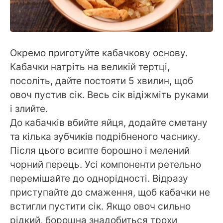
Окремо приготуйте кабачкову основу.
Кабачки натріть на великій тертці,
посоліть, дайте постояти 5 хвилин, щоб
овоч пустив сік. Весь сік відіжміть руками
і злийте.
До кабачків вбийте яйця, додайте сметану
та кілька зубчиків подрібненого часнику.
Після цього всипте борошно і мелений
чорний перець. Усі компоненти ретельно
перемішайте до однорідності. Відразу
приступайте до смаження, щоб кабачки не
встигли пустити сік. Якщо овоч сильно
рідкий, борошна знадобиться трохи