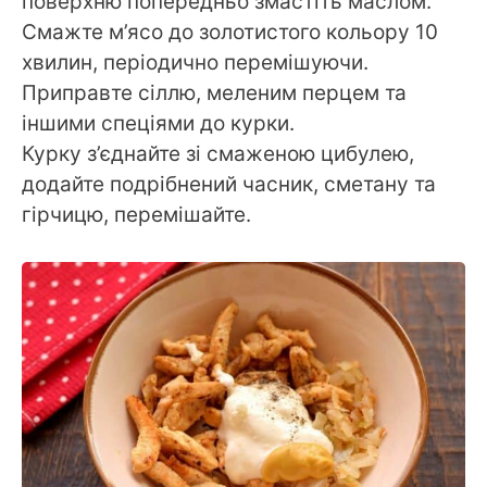
поверхню попередньо змастіть маслом.
Смажте м’ясо до золотистого кольору 10
хвилин, періодично перемішуючи.
Приправте сіллю, меленим перцем та
іншими спеціями до курки.
Курку з’єднайте зі смаженою цибулею,
додайте подрібнений часник, сметану та
гірчицю, перемішайте.