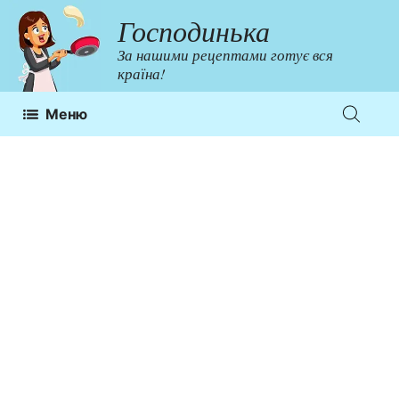
Перейти
Господинька
до
За нашими рецептами готує вся
контенту
країна!
Меню