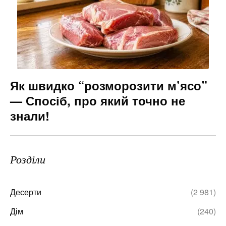
Як швидко “розморозити м’ясо”
— Спосіб, про який точно не
знали!
Розділи
Десерти
(2 981)
Дім
(240)