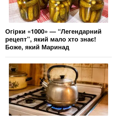
k
er
Огірки «1000» — “Легендарний
рецепт”, який мало хто знає!
Боже, який Маринад