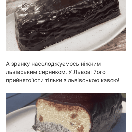
А зранку насолоджуємось ніжним
львівським сирником. У Львові його
прийнято їсти тільки з львівською кавою!