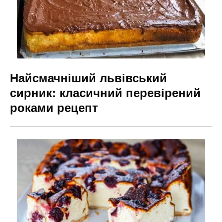
o
g
k
er
Найсмачніший львівський
сирник: класичний перевірений
роками рецепт