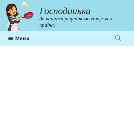
Перейти
Господинька
до
За нашими рецептами готує вся
контенту
країна!
Меню