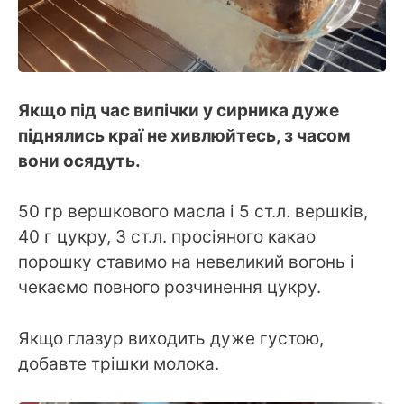
Якщо під час випічки у сирника дуже
піднялись краї не хивлюйтесь, з часом
вони осядуть.
50 гр вершкового масла і 5 ст.л. вершків,
40 г цукру, 3 ст.л. просіяного какао
порошку ставимо на невеликий вогонь і
чекаємо повного розчинення цукру.
Якщо глазур виходить дуже густою,
добавте трішки молока.