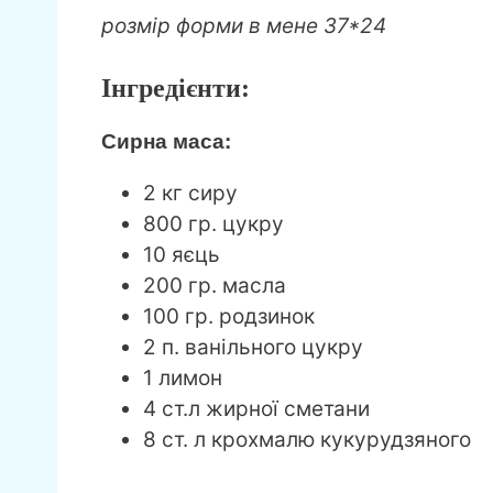
розмір форми в мене 37*24
Інгредієнти:
Сирна маса:
2 кг сиру
800 гр. цукру
10 яєць
200 гр. масла
100 гр. родзинок
2 п. ванільного цукру
1 лимон
4 ст.л жирної сметани
8 ст. л крохмалю кукурудзяного