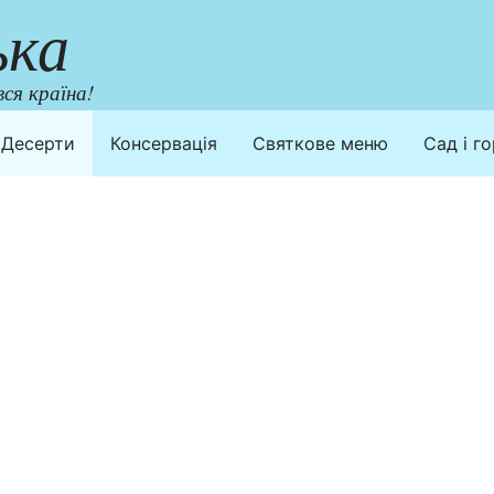
ька
ся країна!
Десерти
Консервація
Святкове меню
Сад і г