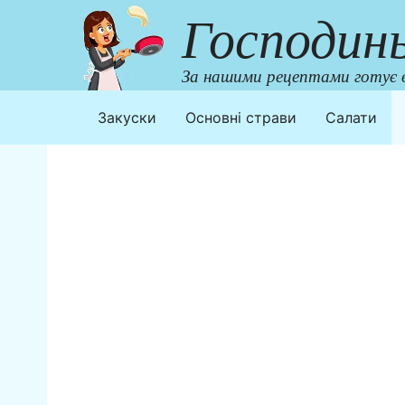
Перейти
Господин
до
контенту
За нашими рецептами готує в
Закуски
Основні страви
Салати