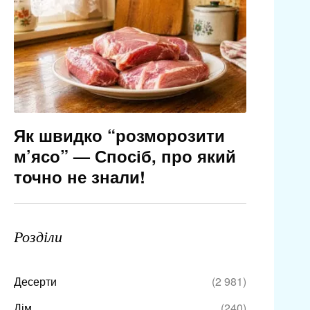
Як швидко “розморозити
м’ясо” — Спосіб, про який
точно не знали!
Розділи
Десерти
(2 981)
Дім
(240)