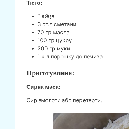
Тісто:
1 яйце
3 ст.л сметани
70 гр масла
100 гр цукру
200 гр муки
1 ч.л порошку до печива
Приготування:
Сирна маса:
Сир змолоти або перетерти.