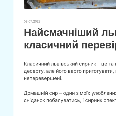
08.07.2023
Найсмачніший ль
класичний переві
Класичний львівський сирник – це та 
десерту, але його варто приготувати,
неперевершені.
Домашній сир – один з моїх улюблених
сніданок побалуватись, і сирник спек