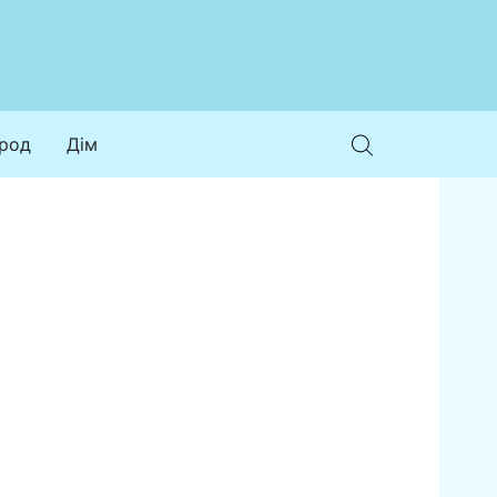
ород
Дім