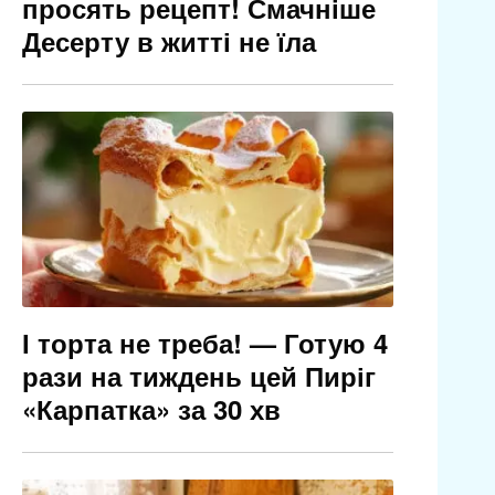
просять рецепт! Смачніше
Десерту в житті не їла
І торта не треба! — Готую 4
рази на тиждень цей Пиріг
«Карпатка» за 30 хв