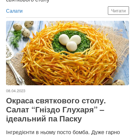
Категорії
Салати
Читати
08.04.2023
Окраса святкового столу.
Салат “Гніздо Глухаря” –
ідеальний па Паску
Інгредієнти в ньому посто бомба. Дуже гарно