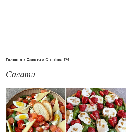
Головна
»
Салати
»
Сторінка 174
Салати