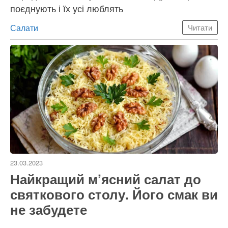
поєднують і їх усі люблять
Категорії
Салати
Читати
23.03.2023
Найкращий м’ясний салат до
святкового столу. Його смак ви
не забудете