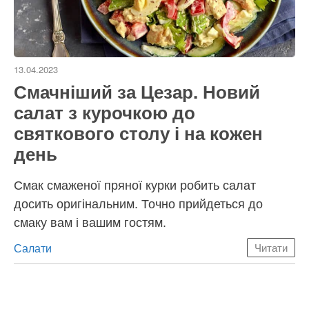
13.04.2023
Смачніший за Цезар. Новий
салат з курочкою до
святкового столу і на кожен
день
Смак смаженої пряної курки робить салат
досить оригінальним. Точно прийдеться до
смаку вам і вашим гостям.
Категорії
Салати
Читати