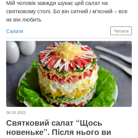
Мій чоловік завжди шукає цей салат на
святковому столі. Бо він ситний і м’ясний – все
як він любить
Категорії
Салати
Читати
06.03.2023
Святковий салат “Щось
новеньке”. Після нього ви