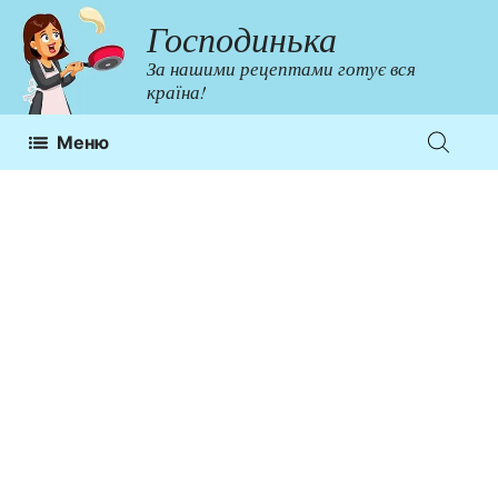
Перейти
Господинька
до
За нашими рецептами готує вся
контенту
країна!
Меню