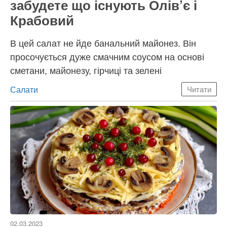
забудете що існують Олів’є і
Крабовий
В цей салат не йде банальний майонез. Він
просочується дуже смачним соусом на основі
сметани, майонезу, гірчиці та зелені
Категорії
Салати
Читати
02.03.2023