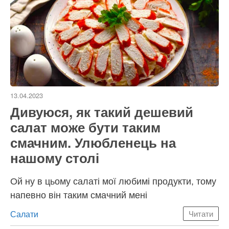
13.04.2023
Дивуюся, як такий дешевий
салат може бути таким
смачним. Улюбленець на
нашому столі
Ой ну в цьому салаті мої любимі продукти, тому
напевно він таким смачний мені
Категорії
Салати
Читати