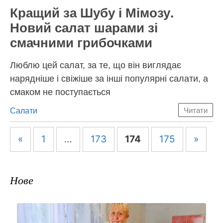
Кращий за Шубу і Мімозу.
Новий салат шарами зі
смачними грибочками
Люблю цей салат, за те, що він виглядає
нарядніше і свіжіше за інші популярні салати, а
смаком не поступається
Категорії
Салати
Читати
Навігація
«
1
…
173
174
175
»
по
запису
Нове