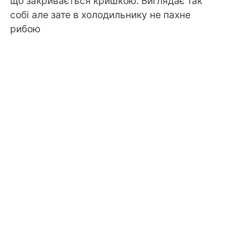
що закривається кришкою. Виглядає так
собі але зате в холодильнику не пахне
рибою