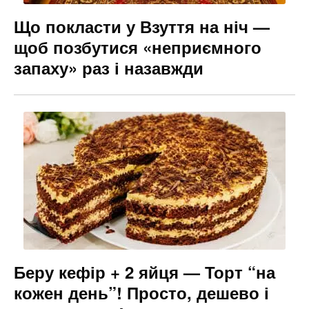
Що покласти у Взуття на ніч —
щоб позбутися «неприємного
запаху» раз і назавжди
Беру кефір + 2 яйця — Торт “на
кожен день”! Просто, дешево і