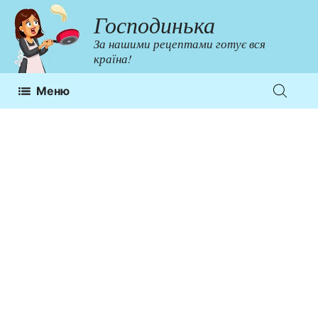
Перейти
Господинька
до
За нашими рецептами готує вся
контенту
країна!
Меню