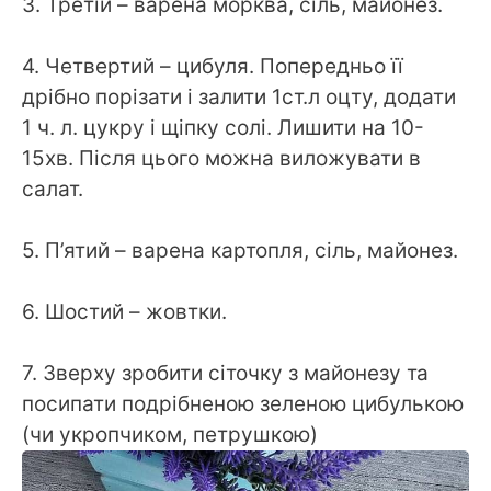
3. Третій – варена морква, сіль, майонез.
⠀
4. Четвертий – цибуля. Попередньо її
дрібно порізати і залити 1ст.л оцту, додати
1 ч. л. цукру і щіпку солі. Лишити на 10-
15хв. Після цього можна виложувати в
салат.
⠀
5. П’ятий – варена картопля, сіль, майонез.
⠀
6. Шостий – жовтки.
⠀
7. Зверху зробити сіточку з майонезу та
посипати подрібненою зеленою цибулькою
(чи укропчиком, петрушкою)