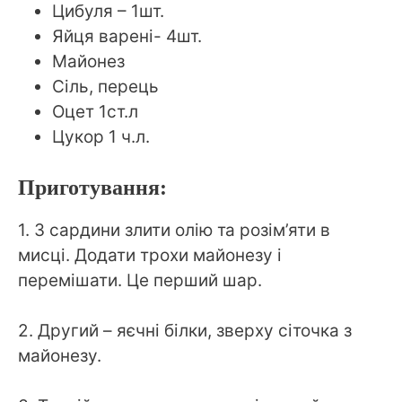
Цибуля – 1шт.
Яйця варені- 4шт.
Майонез
Сіль, перець
Оцет 1ст.л
Цукор 1 ч.л.
Приготування:
1. З сардини злити олію та розім’яти в
мисці. Додати трохи майонезу і
перемішати. Це перший шар.
⠀
2. Другий – яєчні білки, зверху сіточка з
майонезу.
⠀