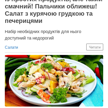
смачний! Пальчики оближеш!
Салат з курячою грудкою та
печерицями
Набір необхідних продуктів для нього
доступний та недорогий
Категорії
Салати
Читати