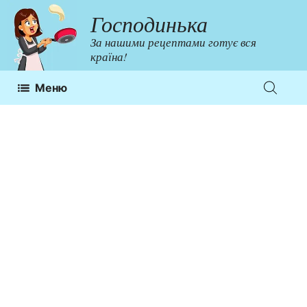
Перейти
Господинька
до
За нашими рецептами готує вся
контенту
країна!
Меню