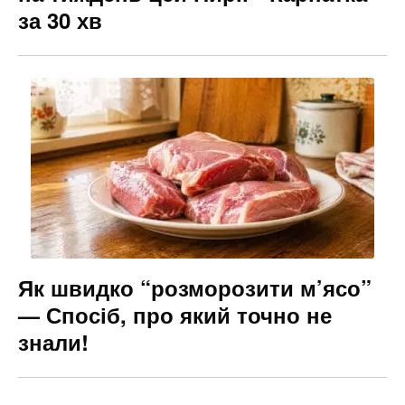
за 30 хв
Як швидко “розморозити м’ясо”
— Спосіб, про який точно не
знали!