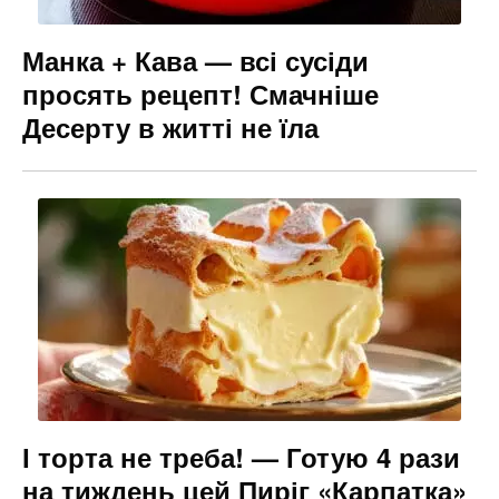
Манка + Кава — всі сусіди
просять рецепт! Смачніше
Десерту в житті не їла
І торта не треба! — Готую 4 рази
на тиждень цей Пиріг «Карпатка»