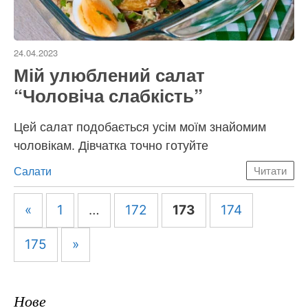
24.04.2023
Мій улюблений салат
“Чоловіча слабкість”
Цей салат подобається усім моїм знайомим
чоловікам. Дівчатка точно готуйте
Категорії
Салати
Читати
Навігація
«
1
…
172
173
174
по
запису
175
»
Нове