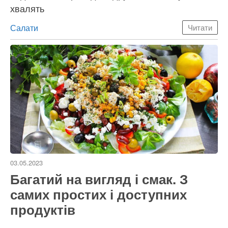
хвалять
Категорії
Салати
Читати
03.05.2023
Багатий на вигляд і смак. З
самих простих і доступних
продуктів