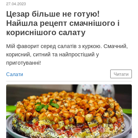
27.04.2023
Цезар більше не готую!
Найшла рецепт смачнішого і
кориснішого салату
Мій фаворит серед салатів з куркою. Смачний,
корисний, ситний та найпростіший у
приготуванні!
Категорії
Салати
Читати