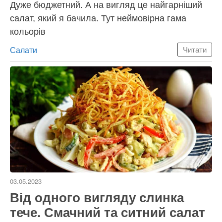
Дуже бюджетний. А на вигляд це найгарніший
салат, який я бачила. Тут неймовірна гама
кольорів
Категорії
Салати
Читати
03.05.2023
Від одного вигляду слинка
тече. Смачний та ситний салат