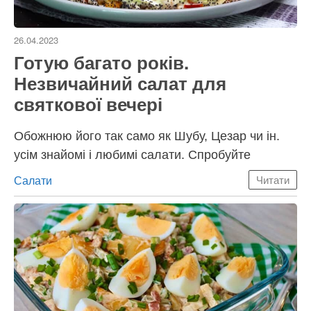
26.04.2023
Готую багато років.
Незвичайний салат для
святкової вечері
Обожнюю його так само як Шубу, Цезар чи ін.
усім знайомі і любимі салати. Спробуйте
Категорії
Салати
Читати