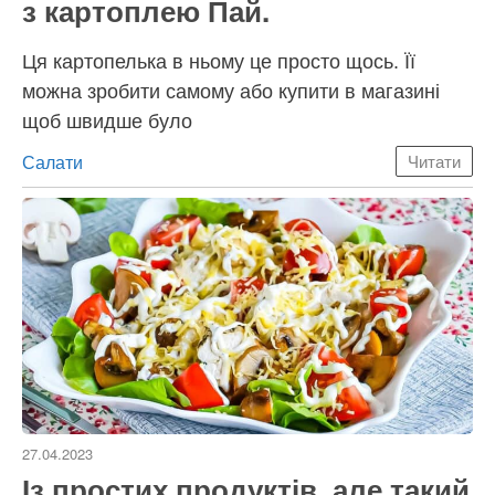
з картоплею Пай.
Ця картопелька в ньому це просто щось. Її
можна зробити самому або купити в магазині
щоб швидше було
Категорії
Салати
Читати
27.04.2023
Із простих продуктів, але такий