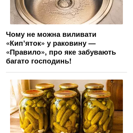
Чому не можна виливати
«Кипʼяток» у раковину —
«Правило», про яке забувають
багато господинь!