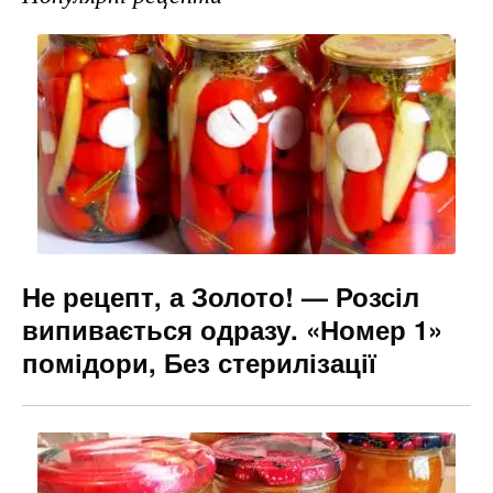
b
a
e
o
m
n
o
g
k
er
Не рецепт, а Золото! — Розсіл
випивається одразу. «Номер 1»
помідори, Без стерилізації