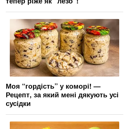
тепер ріже як “лезо”!
Моя “гордість” у коморі! —
Рецепт, за який мені дякують усі
сусідки