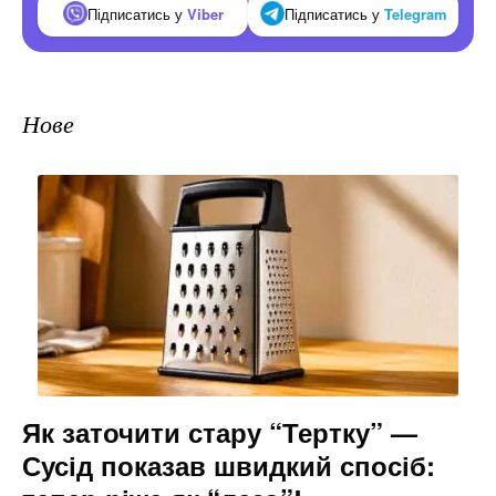
Підписатись у
Viber
Підписатись у
Telegram
Нове
Як заточити стару “Тертку” —
Сусід показав швидкий спосіб: