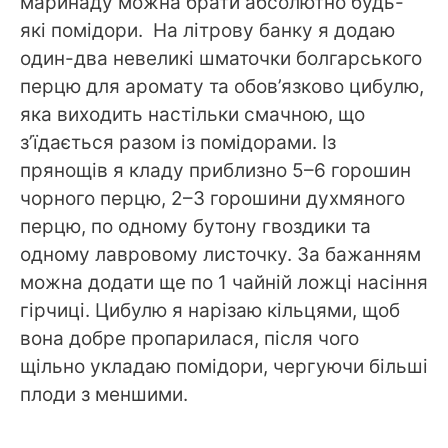
маринаду можна брати абсолютно будь-
які помідори. На літрову банку я додаю
один-два невеликі шматочки болгарського
перцю для аромату та обов’язково цибулю,
яка виходить настільки смачною, що
з’їдається разом із помідорами. Із
прянощів я кладу приблизно 5–6 горошин
чорного перцю, 2–3 горошини духмяного
перцю, по одному бутону гвоздики та
одному лавровому листочку. За бажанням
можна додати ще по 1 чайній ложці насіння
гірчиці. Цибулю я нарізаю кільцями, щоб
вона добре пропарилася, після чого
щільно укладаю помідори, чергуючи більші
плоди з меншими.