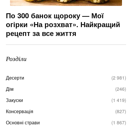
По 300 банок щороку — Мої
огірки «На розхват». Найкращий
рецепт за все життя
Розділи
Десерти
(2 981)
Дім
(246)
Закуски
(1 419)
Консервація
(827)
Основні страви
(1 867)