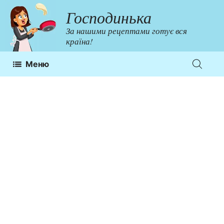
Перейти
Господинька
до
За нашими рецептами готує вся
контенту
країна!
Меню