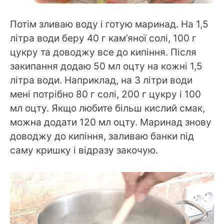
Потім зливаю воду і готую маринад. На 1,5
літра води беру 40 г кам’яної солі, 100 г
цукру та доводжу все до кипіння. Після
закипання додаю 50 мл оцту на кожні 1,5
літра води. Наприклад, на 3 літри води
мені потрібно 80 г солі, 200 г цукру і 100
мл оцту. Якщо любите більш кислий смак,
можна додати 120 мл оцту. Маринад знову
доводжу до кипіння, заливаю банки під
саму кришку і відразу закочую.