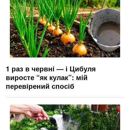
o
m
n
o
g
k
er
1 раз в червні — і Цибуля
виросте “як кулак”: мій
перевірений спосіб