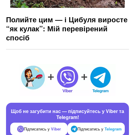
Полийте цим — і Цибуля виросте
“як кулак”: Мій перевірений
спосіб
Щоб не загубити нас — підписуйтесь у Viber та
Telegram!
Підписатись у
Viber
Підписатись у
Telegram