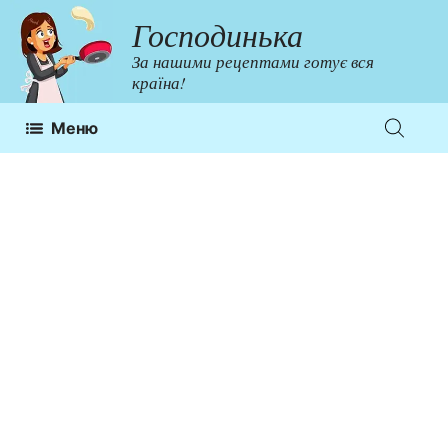
Перейти
Господинька
до
За нашими рецептами готує вся
контенту
країна!
Меню