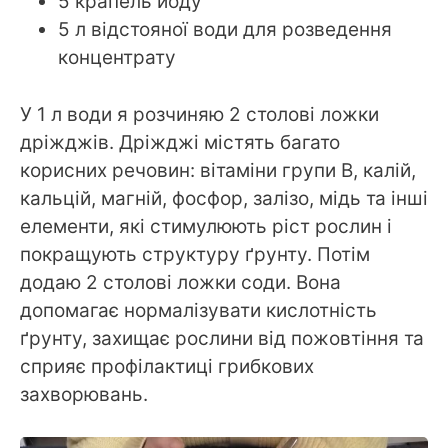
5 крапель йоду
5 л відстояної води для розведення
концентрату
У 1 л води я розчиняю 2 столові ложки
дріжджів. Дріжджі містять багато
корисних речовин: вітаміни групи В, калій,
кальцій, магній, фосфор, залізо, мідь та інші
елементи, які стимулюють ріст рослин і
покращують структуру ґрунту. Потім
додаю 2 столові ложки соди. Вона
допомагає нормалізувати кислотність
ґрунту, захищає рослини від пожовтіння та
сприяє профілактиці грибкових
захворювань.