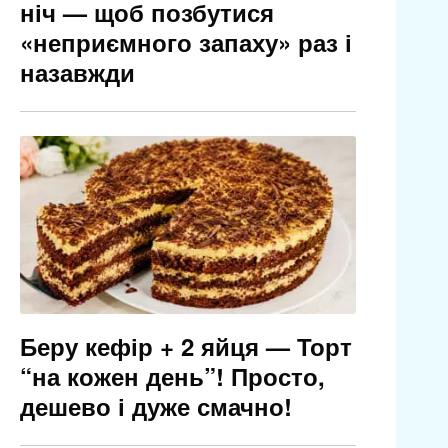
ніч — щоб позбутися
«неприємного запаху» раз і
назавжди
Беру кефір + 2 яйця — Торт
“на кожен день”! Просто,
дешево і дуже смачно!