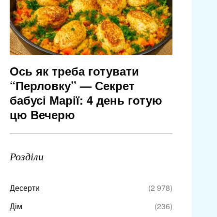
Ось як треба готувати
“Перловку” — Секрет
бабусі Марії: 4 день готую
цю Вечерю
Розділи
Десерти
(2 978)
Дім
(236)