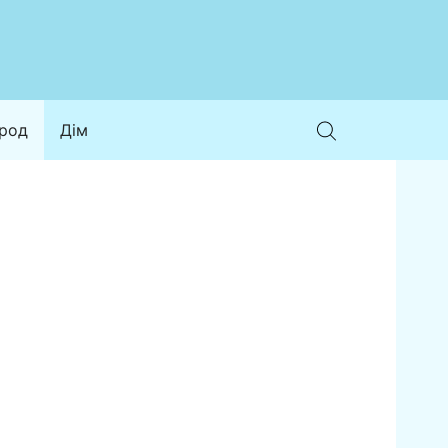
ород
Дім