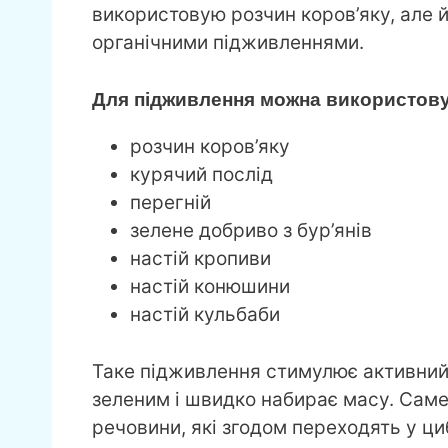
використовую розчин коров’яку, але 
органічними підживленнями.
Для підживлення можна використову
розчин коров’яку
курячий послід
перегній
зелене добриво з бур’янів
настій кропиви
настій конюшини
настій кульбаби
Таке підживлення стимулює активний 
зеленим і швидко набирає масу. Саме
речовини, які згодом переходять у ц