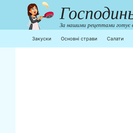
Перейти
Господин
до
контенту
За нашими рецептами готує в
Закуски
Основні страви
Салати