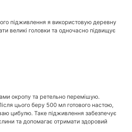
ого підживлення я використовую деревну
ати великі головки та одночасно підвищує
трами окропу та ретельно перемішую.
ісля цього беру 500 мл готового настою,
иваю цибулю. Таке підживлення забезпечує
слини та допомагає отримати здоровий