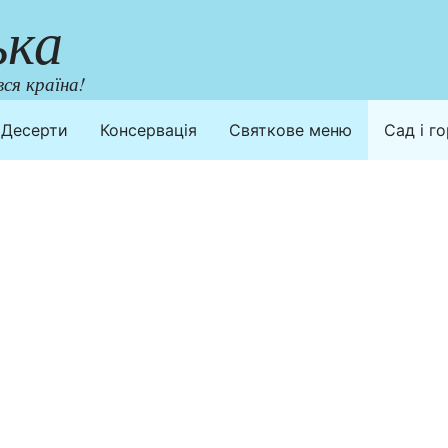
ька
ся країна!
Десерти
Консервація
Святкове меню
Сад і г