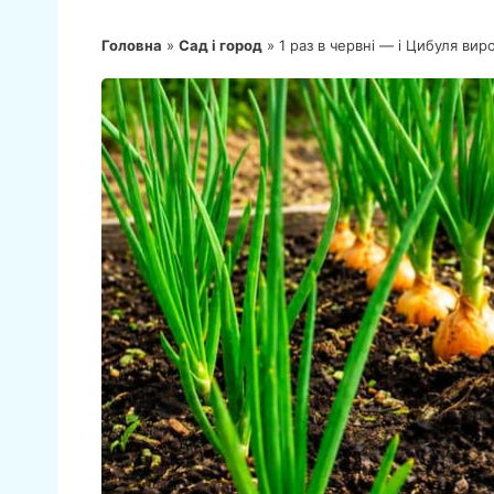
Головна
»
Сад і город
»
1 раз в червні — і Цибуля вир