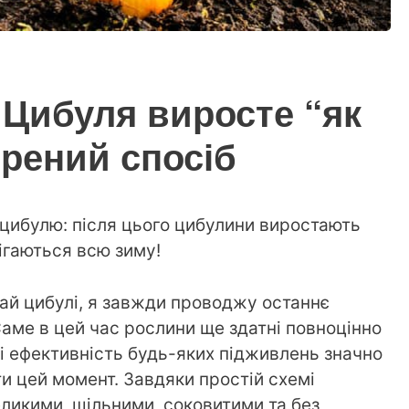
і Цибуля виросте “як
ірений спосіб
цибулю: після цього цибулини виростають
ігаються всю зиму!
ай цибулі, я завжди проводжу останнє
аме в цей час рослини ще здатні повноцінно
і ефективність будь-яких підживлень значно
и цей момент. Завдяки простій схемі
ликими, щільними, соковитими та без