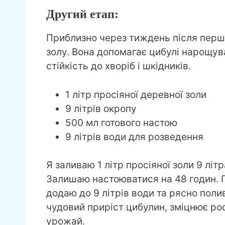
Другий етап:
Приблизно через тиждень після перш
золу. Вона допомагає цибулі нарощув
стійкість до хворіб і шкідників.
1 літр просіяної деревної золи
9 літрів окропу
500 мл готового настою
9 літрів води для розведення
Я заливаю 1 літр просіяної золи 9 лі
Залишаю настоюватися на 48 годин. П
додаю до 9 літрів води та рясно пол
чудовий приріст цибулин, зміцнює ро
урожай.