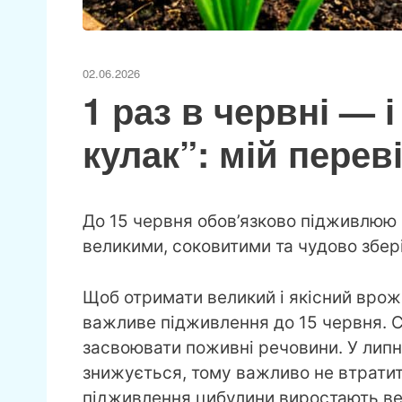
02.06.2026
1 раз в червні — 
кулак”: мій перев
До 15 червня обов’язково підживлюю 
великими, соковитими та чудово збер
Щоб отримати великий і якісний врож
важливе підживлення до 15 червня. С
засвоювати поживні речовини. У липн
знижується, тому важливо не втратит
підживлення цибулини виростають ве