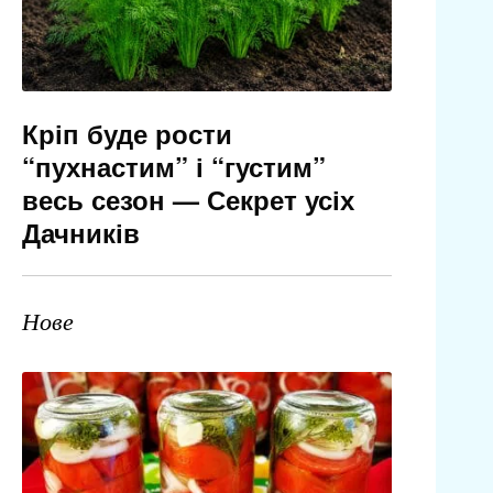
Кріп буде рости
“пухнастим” і “густим”
весь сезон — Секрет усіх
Дачників
Нове