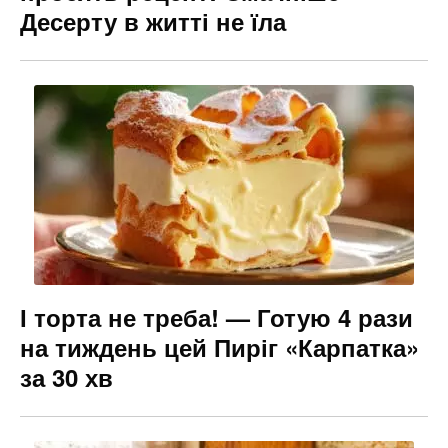
Десерту в житті не їла
І торта не треба! — Готую 4 рази
на тиждень цей Пиріг «Карпатка»
за 30 хв