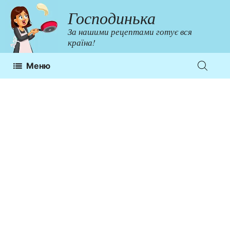
Перейти
Господинька
до
За нашими рецептами готує вся
контенту
країна!
Меню