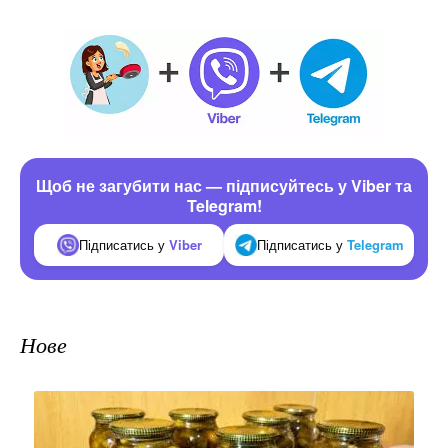
Щоб не загубити нас — підписуйтесь у Viber та
Telegram!
Підписатись у
Viber
Підписатись у
Telegram
Нове