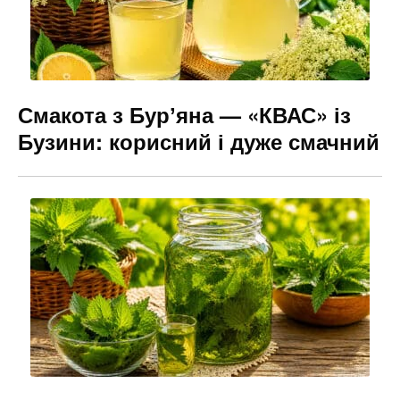
Смакота з Бурʼяна — «КВАС» із
Бузини: корисний і дуже смачний