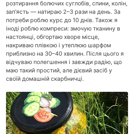
розтирання болючих суглобів, спини, колін,
зап’ясть — натираю 2–3 рази на день. За
потреби роблю курс до 10 днів. Також я
іноді роблю компреси: змочую тканину в
настоянці, обгортаю хворе місце,
накриваю плівкою і утеплюю шарфом
приблизно на 30–40 хвилин. Після цього я
відчуваю полегшення і завжди радію, що
маю такий простий, але дієвий засіб у
своїй домашній скарбничці.