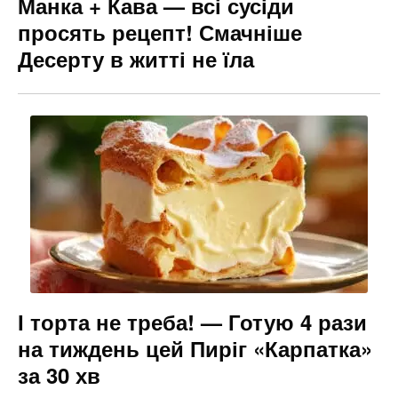
Манка + Кава — всі сусіди
просять рецепт! Смачніше
Десерту в житті не їла
І торта не треба! — Готую 4 рази
на тиждень цей Пиріг «Карпатка»
за 30 хв