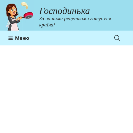
Перейти
Господинька
до
За нашими рецептами готує вся
контенту
країна!
Меню