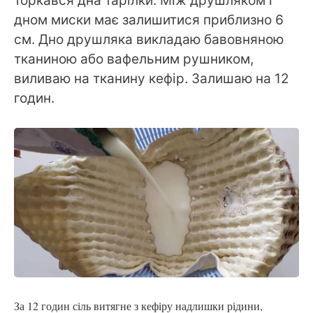
торкався дна тарілки. Між друшляком і
дном миски має залишитися приблизно 6
см. Дно друшляка викладаю бавовняною
тканиною або вафельним рушником,
виливаю на тканину кефір. Залишаю на 12
годин.
За 12 годин сіль витягне з кефіру надлишки рідини,