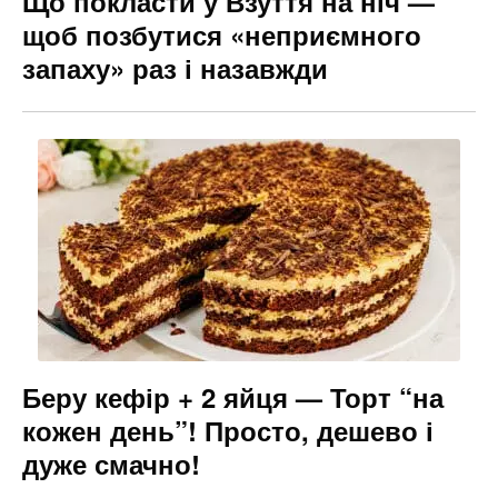
Що покласти у Взуття на ніч —
щоб позбутися «неприємного
запаху» раз і назавжди
Беру кефір + 2 яйця — Торт “на
кожен день”! Просто, дешево і
дуже смачно!