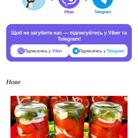
Щоб не загубити нас — підписуйтесь у Viber та
Telegram!
Підписатись у
Viber
Підписатись у
Telegram
Нове