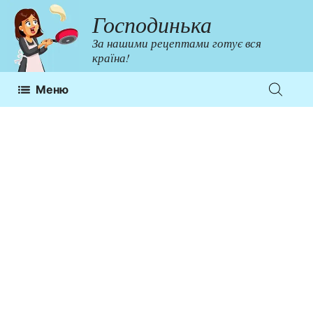
Перейти
Господинька
до
За нашими рецептами готує вся
контенту
країна!
Меню