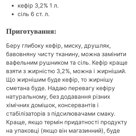
кефір 3,2% 1 л.
сіль 6 ст. л.
Приготування:
Беру глибоку кефір, миску, друшляк,
бавовняну чисту тканину, можна замінити
вафельним рушником та сіль. Кефір краще
взяти з жирністю 3,2%, можна і жирніший.
Що жирнішим буде кефір, то жирнішу
сметана буде. Надаю перевагу кефіру
натуральному, без додавання різних
хімічних домішок, консервантів і
стабілізаторів з підсилювачами смаку.
Краще, якщо термін придатності продукту
на упаковці (якщо він магазинний), буде