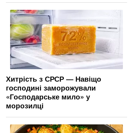
Хитрість з СРСР — Навіщо
господині заморожували
«Господарське мило» у
морозилці