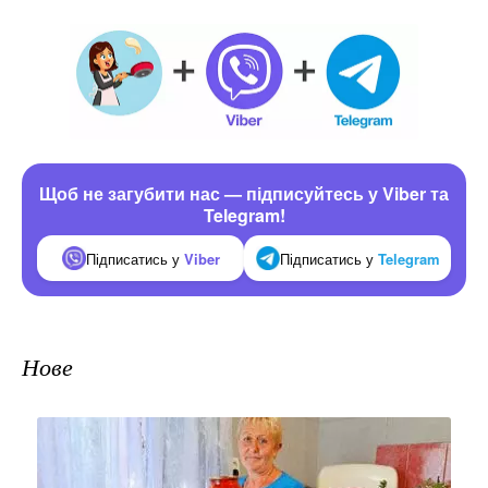
Щоб не загубити нас — підписуйтесь у Viber та
Telegram!
Підписатись у
Viber
Підписатись у
Telegram
Нове