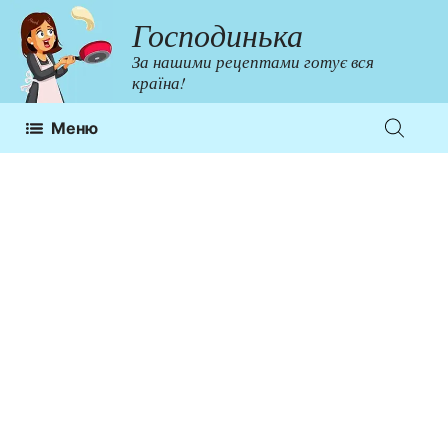
Перейти
Господинька
до
За нашими рецептами готує вся
контенту
країна!
Меню