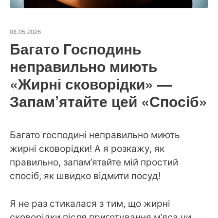
08.05.2026
Багато Господинь
неправильно миють
«Жирні сковорідки» —
Запам’ятайте цей «Спосіб»
Багато господині неправильно миють
жирні сковорідки! А я розкажу, як
правильно, запам’ятайте мій простий
спосіб, як швидко відмити посуд!
Я не раз стикалася з тим, що жирні
сковорідки після приготування м’яса чи