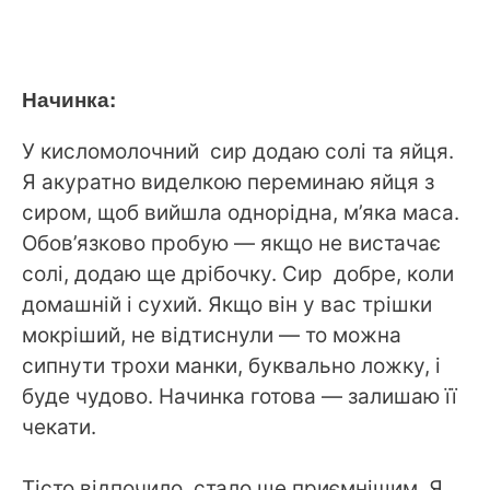
Начинка:
У кисломолочний сир додаю солі та яйця.
Я акуратно виделкою переминаю яйця з
сиром, щоб вийшла однорідна, м’яка маса.
Обов’язково пробую — якщо не вистачає
солі, додаю ще дрібочку. Сир добре, коли
домашній і сухий. Якщо він у вас трішки
мокріший, не відтиснули — то можна
сипнути трохи манки, буквально ложку, і
буде чудово. Начинка готова — залишаю її
чекати.
Тісто відпочило, стало ще приємнішим. Я