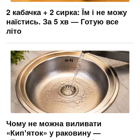
2 кабачка + 2 сирка: Їм і не можу
наїстись. За 5 хв — Готую все
літо
Чому не можна виливати
«Кипʼяток» у раковину —