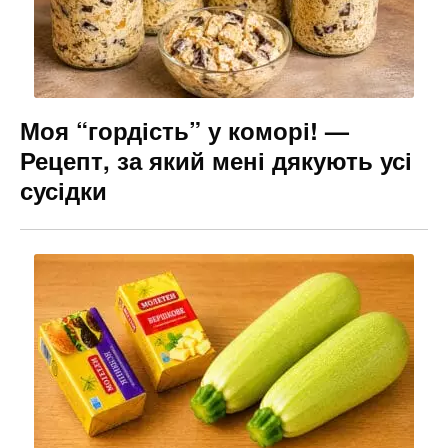
Моя “гордість” у коморі! —
Рецепт, за який мені дякують усі
сусідки