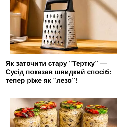
Як заточити стару “Тертку” —
Сусід показав швидкий спосіб:
тепер ріже як “лезо”!