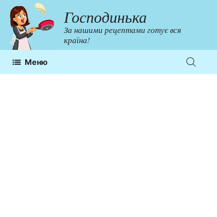
Перейти
Господинька
до
За нашими рецептами готує вся
контенту
країна!
Меню