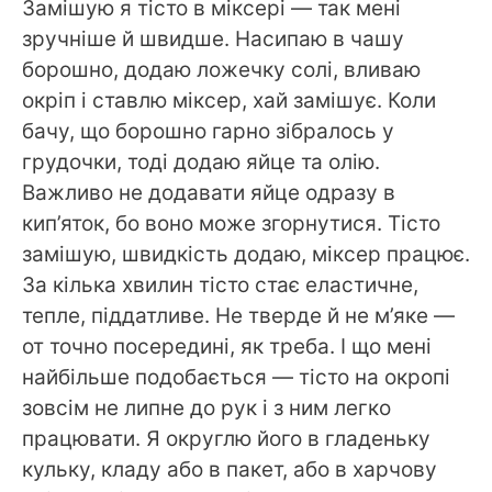
Замішую я тісто в міксері — так мені
зручніше й швидше. Насипаю в чашу
борошно, додаю ложечку солі, вливаю
окріп і ставлю міксер, хай замішує. Коли
бачу, що борошно гарно зібралось у
грудочки, тоді додаю яйце та олію.
Важливо не додавати яйце одразу в
кип’яток, бо воно може згорнутися. Тісто
замішую, швидкість додаю, міксер працює.
За кілька хвилин тісто стає еластичне,
тепле, піддатливе. Не тверде й не м’яке —
от точно посередині, як треба. І що мені
найбільше подобається — тісто на окропі
зовсім не липне до рук і з ним легко
працювати. Я округлю його в гладеньку
кульку, кладу або в пакет, або в харчову