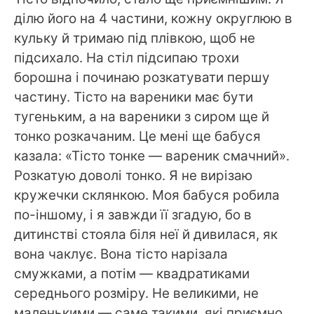
ділю його на 4 частини, кожну округлюю в
кульку й тримаю під плівкою, щоб не
підсихало. На стіл підсипаю трохи
борошна і починаю розкатувати першу
частину. Тісто на вареники має бути
тугеньким, а на вареники з сиром ще й
тонко розкачаним. Це мені ще бабуся
казала: «Тісто тонке — вареник смачний».
Розкатую доволі тонко. Я не вирізаю
кружечки склянкою. Моя бабуся робила
по-іншому, і я завжди її згадую, бо в
дитинстві стояла біля неї й дивилася, як
вона чаклує. Вона тісто нарізала
смужками, а потім — квадратиками
середнього розміру. Не великими, не
маленькими — саме такими, які приємно