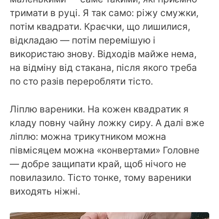
тримати в руці. Я так само: ріжу смужки,
потім квадрати. Краєчки, що лишилися,
відкладаю — потім перемішую і
використаю знову. Відходів майже нема,
на відміну від стакана, після якого треба
по сто разів переробляти тісто.
Ліплю вареники. На кожен квадратик я
кладу повну чайну ложку сиру. А далі вже
ліплю: можна трикутником можна
півмісяцем можна «конвертами» Головне
— добре защипати край, щоб нічого не
повилазило. Тісто тонке, тому вареники
виходять ніжні.