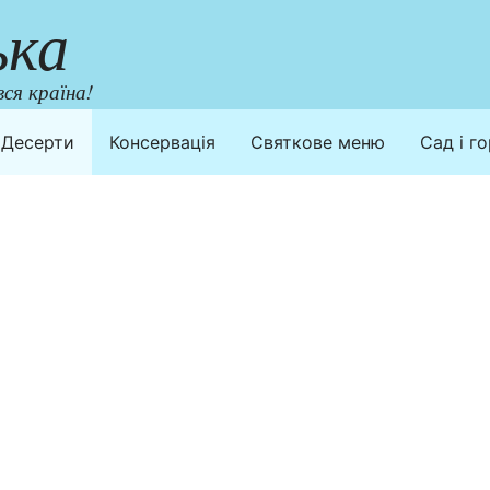
ька
ся країна!
Десерти
Консервація
Святкове меню
Сад і г