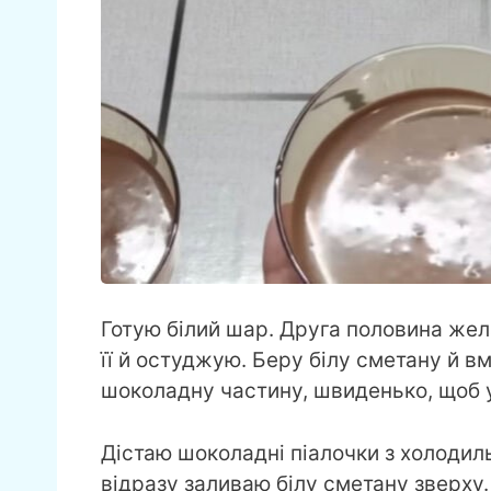
Готую білий шар. Друга половина жел
її й остуджую. Беру білу сметану й вм
шоколадну частину, швиденько, щоб у
Дістаю шоколадні піалочки з холодил
відразу заливаю білу сметану зверху