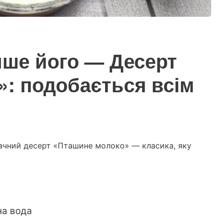
ише його — Десерт
: подобається всім
мачний десерт «Пташине молоко» — класика, яку
на вода