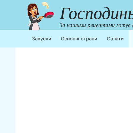
Перейти
Господин
до
контенту
За нашими рецептами готує в
Закуски
Основні страви
Салати