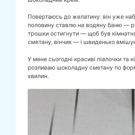
Повертаюсь до желатину: він уже набу
половину ставлю на водяну баню — р
трошки остигнути — щоб був кімнатн
сметану, вінчик — і швиденько вмішую
У мене сьогодні красиві піалочки та к
розливаю шоколадну сметану по форм
хвилин.