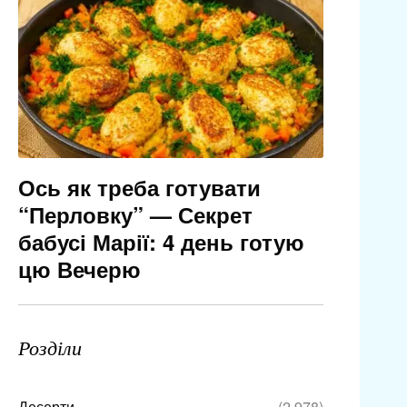
Ось як треба готувати
“Перловку” — Секрет
бабусі Марії: 4 день готую
цю Вечерю
Розділи
Десерти
(2 978)