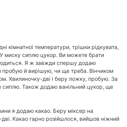
дні кімнатної температури, трішки рідкувата,
 У миску сиплю цукор. Ви можете брати
ходиться. Я ж завжди спершу додаю
 пробую й вирішую, чи ще треба. Вінчиком
м. Хвилиночку-дві і беру ложку, пробую. За
е сиплю. Також додаю ванільний цукор, ще
вини я додаю какао. Беру міксер на
-дві. Какао гарно розійшлося, вийшов ніжний