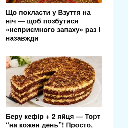
Що покласти у Взуття на
ніч — щоб позбутися
«неприємного запаху» раз і
назавжди
Беру кефір + 2 яйця — Торт
“на кожен день”! Просто,