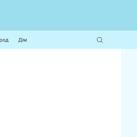
ород
Дім