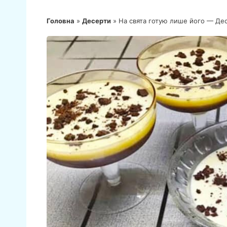
Головна
»
Десерти
»
На свята готую лише його — Дес