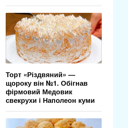
Торт «Різдвяний» —
щороку він №1. Обігнав
фірмовий Медовик
свекрухи і Наполеон куми