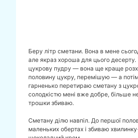
Беру літр сметани. Вона в мене сього
але якраз хороша для цього десерту.
цукрову пудру — вона ще краще роз
половину цукру, перемішую — а потім
гарненько перетираю сметану з цукро
солодкістю мені вже добре, більше н
трошки збиваю.
Сметану ділю навпіл. До першої поло
маленьких обертах і збиваю хвилинку
шоколадний крем.