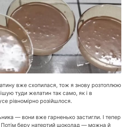
атину вже схопилася, тож я знову розтоплюю
ішую туди желатин так само, як і в
се рівномірно розійшлося.
ьника — вони вже гарненько застигли. І тепер
. Потім беру натертий шоколад — можна й