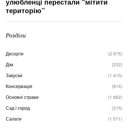
улюбленці перестали “мітити
територію”
Розділи
Десерти
(2 975)
Дім
(232)
Закуски
(1 415)
Консервація
(814)
Основні страви
(1 862)
Сад і город
(315)
Салати
(1 571)