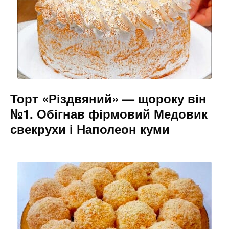
o
g
k
er
Торт «Різдвяний» — щороку він
№1. Обігнав фірмовий Медовик
свекрухи і Наполеон куми