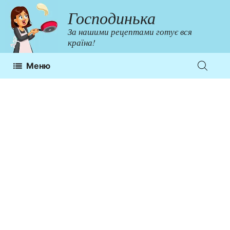
Перейти
Господинька
до
За нашими рецептами готує вся
контенту
країна!
Меню