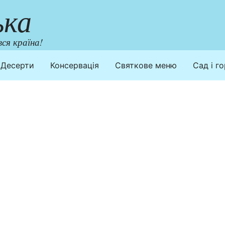
ька
ся країна!
Десерти
Консервація
Святкове меню
Сад і г