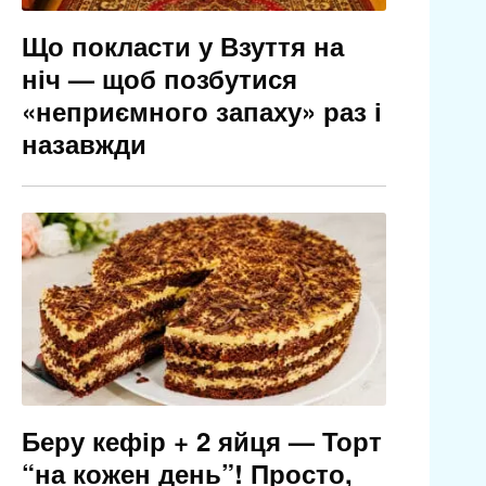
Що покласти у Взуття на
ніч — щоб позбутися
«неприємного запаху» раз і
назавжди
Беру кефір + 2 яйця — Торт
“на кожен день”! Просто,