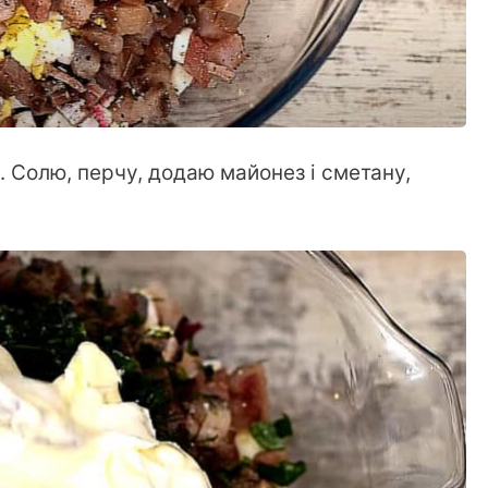
. Солю, перчу, додаю майонез і сметану,