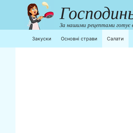
Перейти
Господин
до
контенту
За нашими рецептами готує в
Закуски
Основні страви
Салати