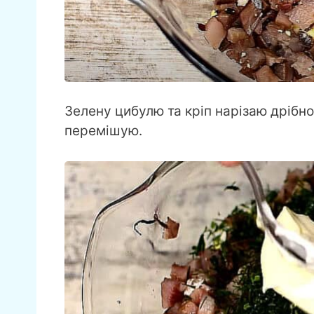
Зелену цибулю та кріп нарізаю дрібно
перемішую.