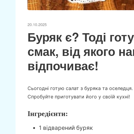
20.10.2025
Буряк є? Тоді гот
смак, від якого н
відпочиває!
Сьогодні готую салат з буряка та оселедця.
Спробуйте приготувати його у своїй кухні!
Інгредієнти:
1 відварений буряк