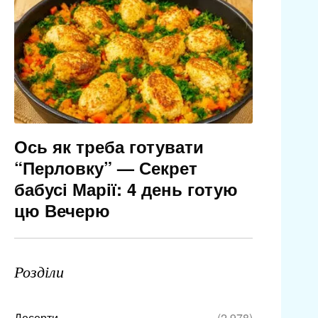
Ось як треба готувати
“Перловку” — Секрет
бабусі Марії: 4 день готую
цю Вечерю
Розділи
Десерти
(2 978)