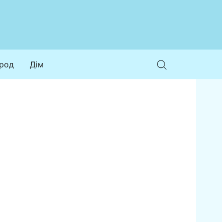
ород
Дім