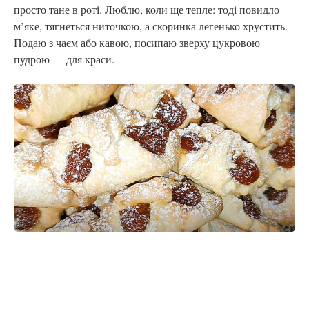
просто тане в роті. Люблю, коли ще тепле: тоді повидло
м’яке, тягнеться ниточкою, а скоринка легенько хрустить.
Подаю з чаєм або кавою, посипаю зверху цукровою
пудрою — для краси.