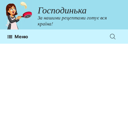
Перейти
Господинька
до
За нашими рецептами готує вся
контенту
країна!
Меню