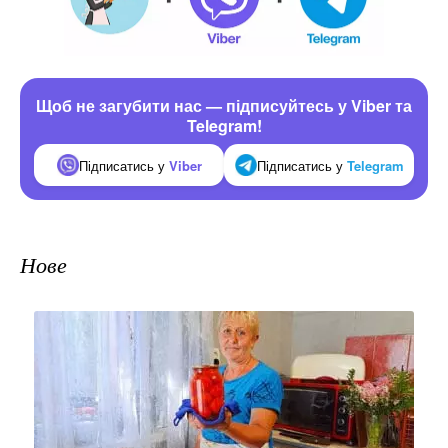
Щоб не загубити нас — підписуйтесь у Viber та
Telegram!
Підписатись у
Viber
Підписатись у
Telegram
Нове