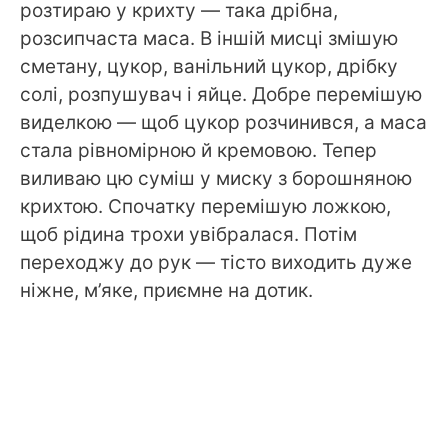
розтираю у крихту — така дрібна,
розсипчаста маса. В іншій мисці змішую
сметану, цукор, ванільний цукор, дрібку
солі, розпушувач і яйце. Добре перемішую
виделкою — щоб цукор розчинився, а маса
стала рівномірною й кремовою. Тепер
виливаю цю суміш у миску з борошняною
крихтою. Спочатку перемішую ложкою,
щоб рідина трохи увібралася. Потім
переходжу до рук — тісто виходить дуже
ніжне, м’яке, приємне на дотик.