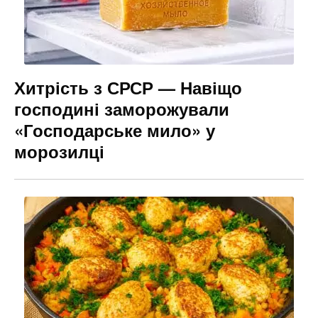
Хитрість з СРСР — Навіщо
господині заморожували
«Господарське мило» у
морозилці