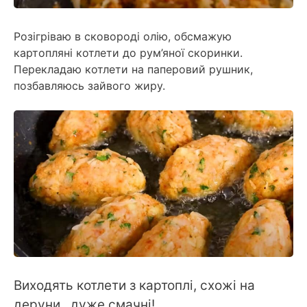
Розігріваю в сковороді олію, обсмажую
картопляні котлети до рум’яної скоринки.
Перекладаю котлети на паперовий рушник,
позбавляюсь зайвого жиру.
Виходять котлети з картоплі, схожі на
деруни., дуже смачні!