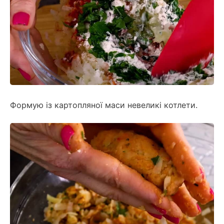
Формую із картопляної маси невеликі котлети.