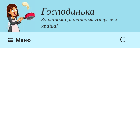
Перейти
Господинька
до
За нашими рецептами готує вся
контенту
країна!
Меню