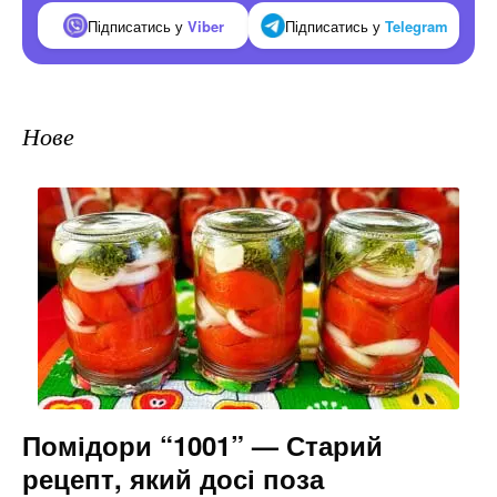
Підписатись у
Viber
Підписатись у
Telegram
Нове
Помідори “1001” — Старий
рецепт, який досі поза