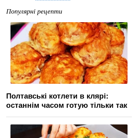
e
gr
s
l
Популярні рецепти
b
a
e
o
m
n
o
g
k
er
Полтавські котлети в клярі:
останнім часом готую тільки так