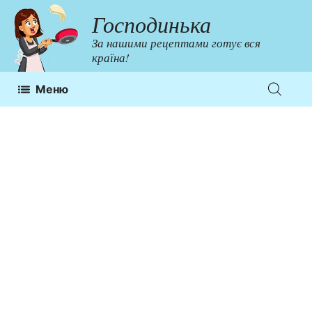
Перейти
Господинька
до
За нашими рецептами готує вся
контенту
країна!
Меню