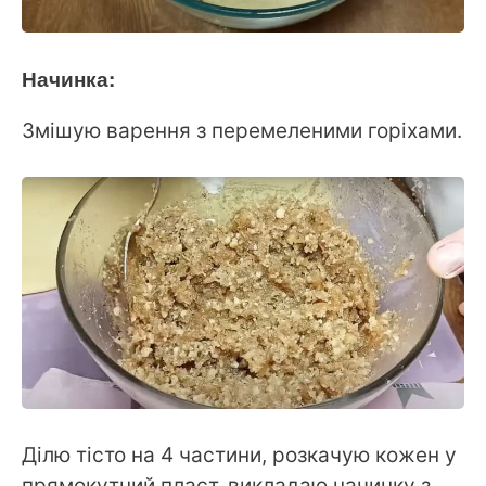
Начинка:
Змішую варення з перемеленими горіхами.
Ділю тісто на 4 частини, розкачую кожен у
прямокутний пласт, викладаю начинку з