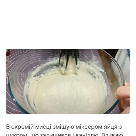
В окремій мисці змішую міксером яйця з
цукром, що залишився і ваніллю. Вливаю