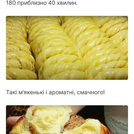
180 приблизно 40 хвилин.
Такі м’якенькі і ароматні, смачного!