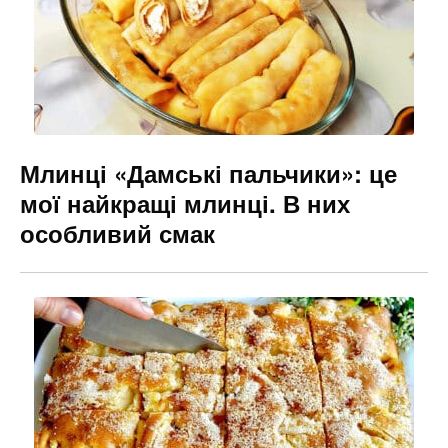
k
er
Млинці «Дамські пальчики»: це
мої найкращі млинці. В них
особливий смак