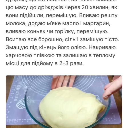
цю масу до дріжджів через 20 хвилин, як
вони підійшли, перемішую. Вливаю решту
молока, додаю м’яке масло і маргарин,
вливаю коньяк чи горілку, перемішую.
Всипаю все борошно, сіль і замішую тісто.
Змащую під кінець його олією. Накриваю
харчовою плівкою та залишаю в теплому
місці для підйому в 2-3 рази.