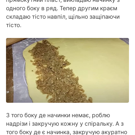
одного боку в ряд. Тепер другим краєм
складаю тісто навпіл, щільно защіпаючи
тісто.
З того боку де начинки немає, роблю
надрізи і закручую кожну у спіральку. А з
того боку де є начинка, закручую акуратно