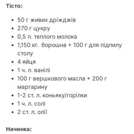
Тісто:
50 г живих дріжджів
270 г цукру
0,5 л. теплого молока
1,150 кг. борошна + 100 г для підпилу
столу
4 яйця
1 ч. л. ванілі
100 г вершкового масла + 200 г
маргарину
1-2 ст. л. коньяку/горілки
1 ч. л. солі
2 ст. л. олії
Начинка: