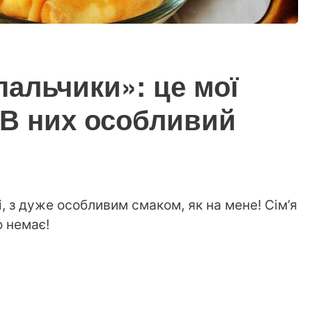
пальчики»: це мої
 В них особливий
і, з дуже особливим смаком, як на мене! Сім’я
о немає!