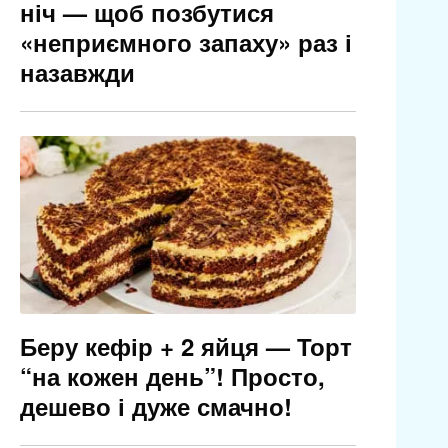
ніч — щоб позбутися
«неприємного запаху» раз і
назавжди
Беру кефір + 2 яйця — Торт
“на кожен день”! Просто,
дешево і дуже смачно!