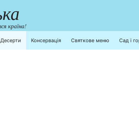
ька
ся країна!
Десерти
Консервація
Святкове меню
Сад і г