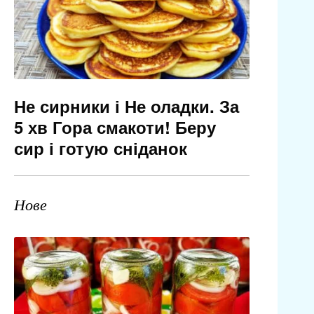
Не сирники і Не оладки. За
5 хв Гора смакоти! Беру
сир і готую сніданок
Нове