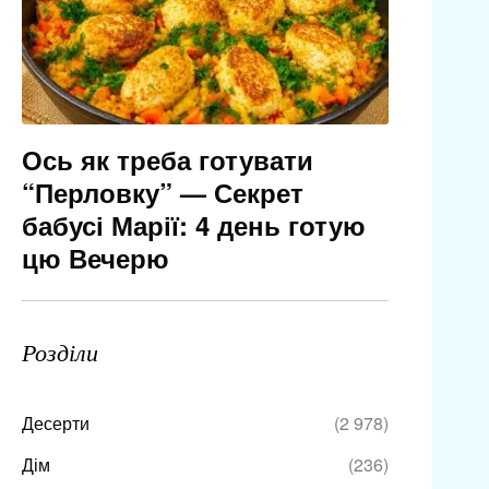
Ось як треба готувати
“Перловку” — Секрет
бабусі Марії: 4 день готую
цю Вечерю
Розділи
Десерти
(2 978)
Дім
(236)