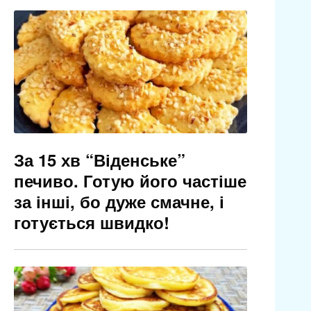
За 15 хв “Віденське”
печиво. Готую його частіше
за інші, бо дуже смачне, і
готується швидко!