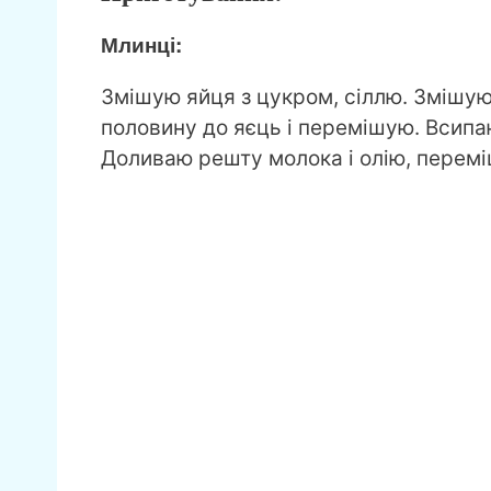
Млинці:
Змішую яйця з цукром, сіллю. Змішую
половину до яєць і перемішую. Всипа
Доливаю решту молока і олію, перемі