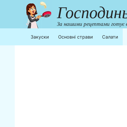
Перейти
Господин
до
контенту
За нашими рецептами готує в
Закуски
Основні страви
Салати