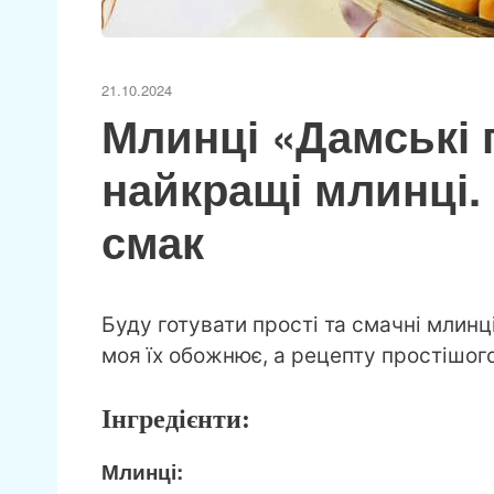
21.10.2024
Млинці «Дамські 
найкращі млинці.
смак
Буду готувати прості та смачні млинц
моя їх обожнює, а рецепту простішог
Інгредієнти:
Млинці: