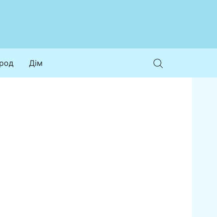
ород
Дім