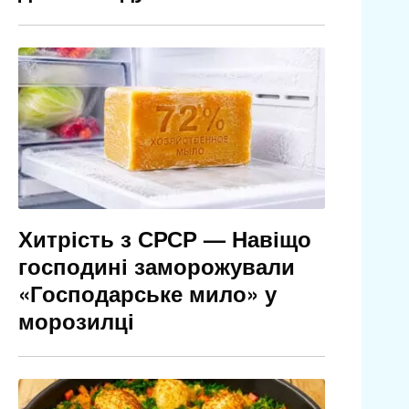
Хитрість з СРСР — Навіщо
господині заморожували
«Господарське мило» у
морозилці