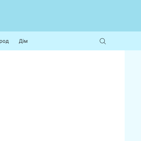
ород
Дім