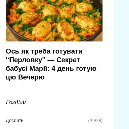
Ось як треба готувати
“Перловку” — Секрет
бабусі Марії: 4 день готую
цю Вечерю
Розділи
Десерти
(2 978)