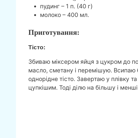
пудинг – 1 п. (40 г)
молоко – 400 мл.
Приготування:
Тісто:
Збиваю міксером яйця з цукром до п
масло, сметану і перемішую. Всипаю
однорідне тісто. Завертаю у плівку т
цупкішим. Тоді ділю на більшу і менш