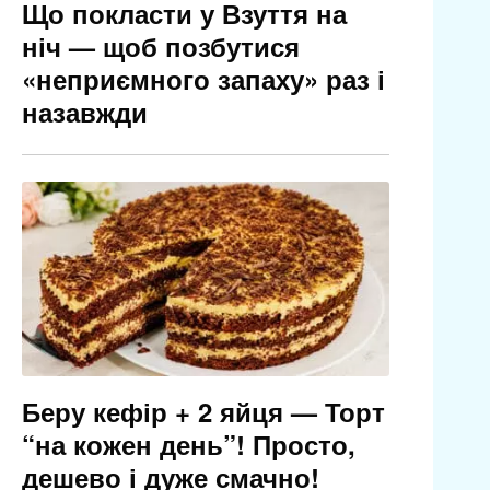
Що покласти у Взуття на
ніч — щоб позбутися
«неприємного запаху» раз і
назавжди
Беру кефір + 2 яйця — Торт
“на кожен день”! Просто,
дешево і дуже смачно!