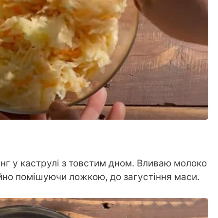
нг у каструлі з товстим дном. Вливаю молоко
ійно помішуючи ложкою, до загустіння маси.