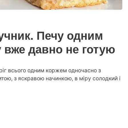
учник. Печу одним
 вже давно не готую
иріг всього одним коржем одночасно з
итою, з яскравою начинкою, в міру солодкий і