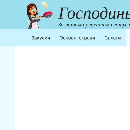
Перейти
Господин
до
контенту
За нашими рецептами готує в
Закуски
Основні страви
Салати