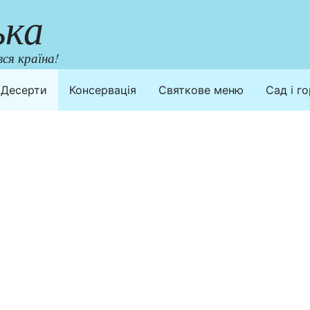
ька
ся країна!
Десерти
Консервація
Святкове меню
Сад і г