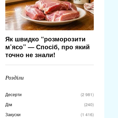
Як швидко “розморозити
м’ясо” — Спосіб, про який
точно не знали!
Розділи
Десерти
(2 981)
Дім
(240)
Закуски
(1 416)