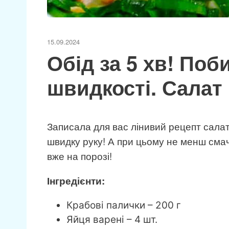
15.09.2024
Обід за 5 хв! Поб
швидкості. Сала
Записала для вас лінивий рецепт сала
швидку руку! А при цьому не менш смач
вже на порозі!
Інгредієнти:
Крабові палички – 200 г
Яйця варені – 4 шт.