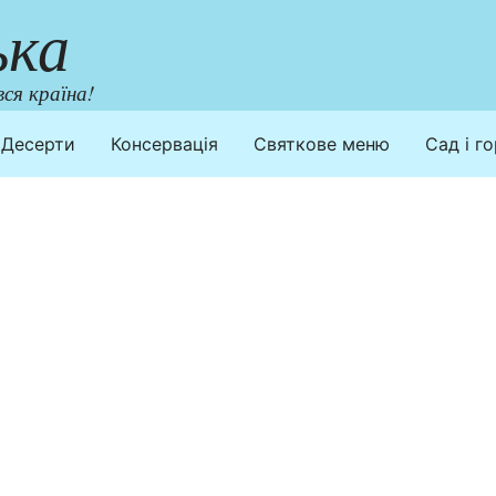
ька
ся країна!
Десерти
Консервація
Святкове меню
Сад і г