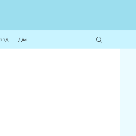
ород
Дім