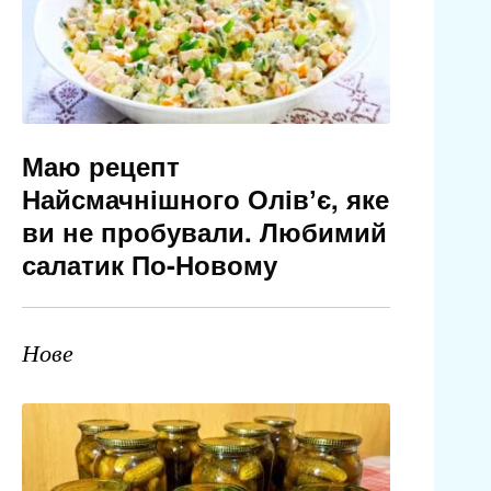
Маю рецепт
Найсмачнішного Олівʼє, яке
ви не пробували. Любимий
салатик По-Новому
Нове