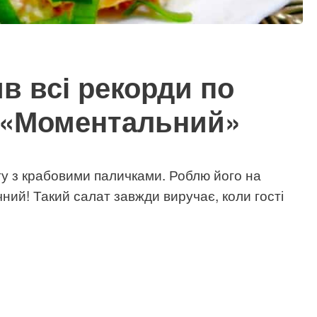
ив всі рекорди по
т «Моментальний»
ту з крабовими паличками. Роблю його на
ний! Такий салат завжди виручає, коли гості