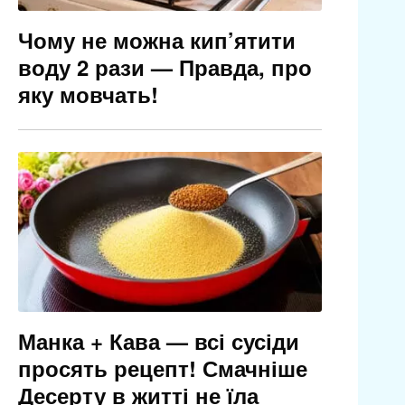
Чому не можна кип’ятити
воду 2 рази — Правда, про
яку мовчать!
Манка + Кава — всі сусіди
просять рецепт! Смачніше
Десерту в житті не їла