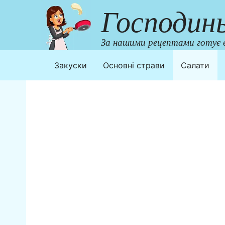
Перейти
Господин
до
контенту
За нашими рецептами готує в
Закуски
Основні страви
Салати