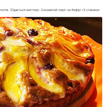
лопотів. Зʼїдається миттєво. Соковитий пиріг на Кефірі «3 стакана»