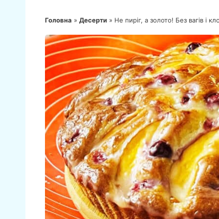
Головна
»
Десерти
»
Не пиріг, а золото! Без вагів і к