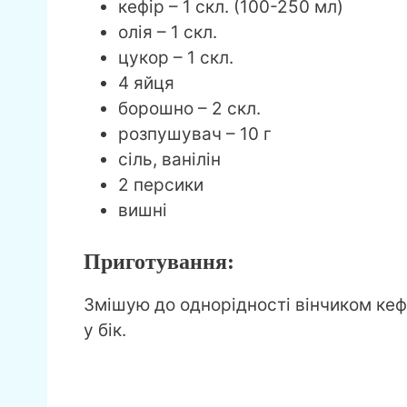
кефір – 1 скл. (100-250 мл)
олія – 1 скл.
цукор – 1 скл.
4 яйця
борошно – 2 скл.
розпушувач – 10 г
сіль, ванілін
2 персики
вишні
Приготування:
Змішую до однорідності вінчиком кефі
у бік.