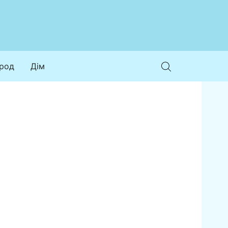
ород
Дім