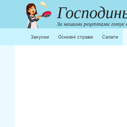
Перейти
Господин
до
контенту
За нашими рецептами готує в
Закуски
Основні страви
Салати