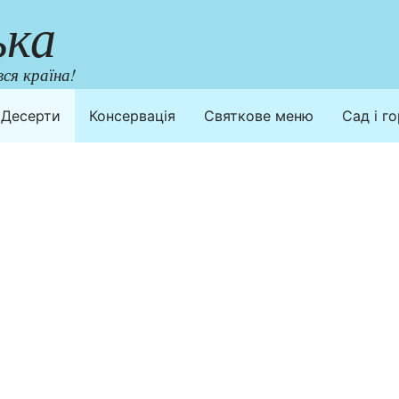
ька
ся країна!
Десерти
Консервація
Святкове меню
Сад і г