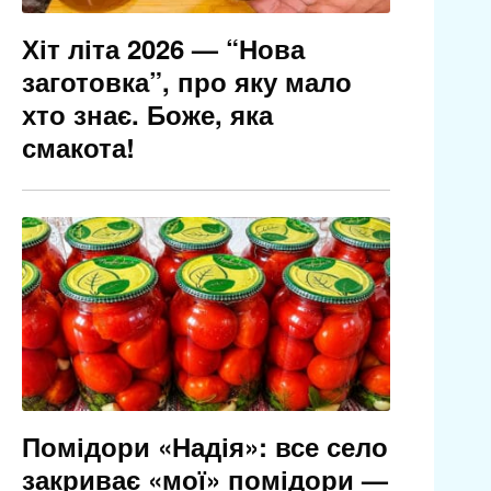
Хіт літа 2026 — “Нова
заготовка”, про яку мало
хто знає. Боже, яка
смакота!
Помідори «Надія»: все село
закриває «мої» помідори —