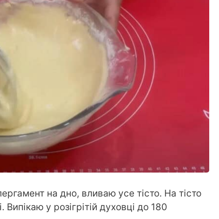
ргамент на дно, вливаю усе тісто. На тісто
 Випікаю у розігрітій духовці до 180