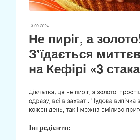
13.09.2024
Не пиріг, а золото
Зʼїдається миттєв
на Кефірі «3 стак
Дівчатка, це не пиріг, а золото, прос
одразу, всі в захваті. Чудова випічка
кожен день, так і можна сміливо приг
Інгредієнти: