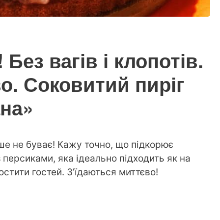
! Без вагів і клопотів.
о. Соковитий пиріг
ана»
тіше не буває! Кажу точно, що підкорює
 з персиками, яка ідеально підходить як на
остити гостей. З’їдаються миттєво!