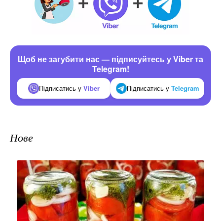
Щоб не загубити нас — підписуйтесь у Viber та
Telegram!
Підписатись у
Viber
Підписатись у
Telegram
Нове