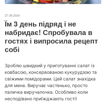
27.08.2024
Їм 3 день підряд і не
набридає! Спробувала в
гостях і випросила рецепт
собі
Зроблю швидкий у приготуванні салат із
ковбасою, консервованою кукурудзою та
свіжими помідорами. Цей салат знахідка
для мене. Виручає частенько, просто
паличка виручалочка. Особливо коли
несподівано приїжджають гості!