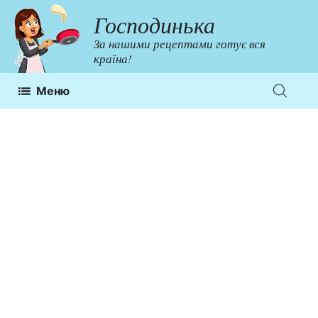
Перейти
Господинька
до
За нашими рецептами готує вся
контенту
країна!
Меню