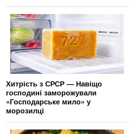
Хитрість з СРСР — Навіщо
господині заморожували
«Господарське мило» у
морозилці