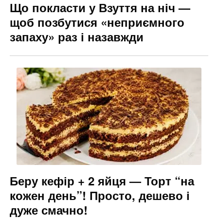
Що покласти у Взуття на ніч —
щоб позбутися «неприємного
запаху» раз і назавжди
Беру кефір + 2 яйця — Торт “на
кожен день”! Просто, дешево і
дуже смачно!