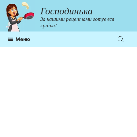
Перейти
Господинька
до
За нашими рецептами готує вся
контенту
країна!
Меню