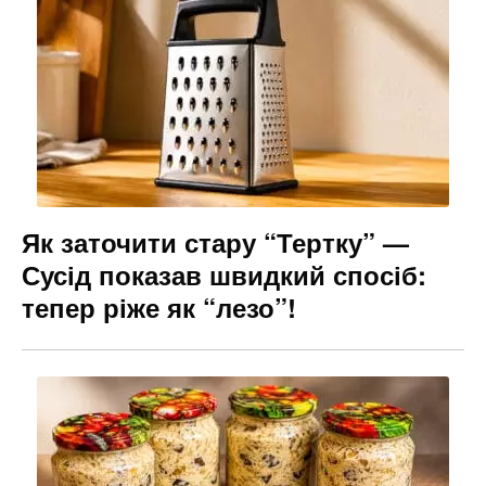
Як заточити стару “Тертку” —
Сусід показав швидкий спосіб:
тепер ріже як “лезо”!