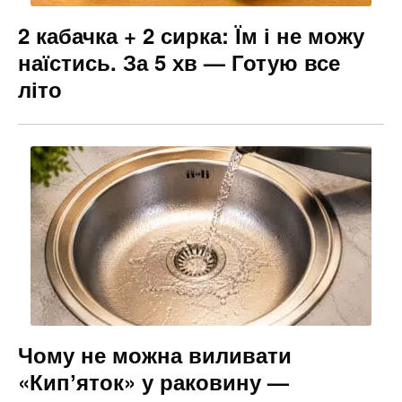
2 кабачка + 2 сирка: Їм і не можу
наїстись. За 5 хв — Готую все
літо
Чому не можна виливати
«Кипʼяток» у раковину —