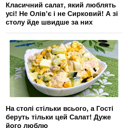
Класичний салат, який люблять
усі! Не Олівʼє і не Сирковий! А зі
столу йде швидше за них
На столі стільки всього, а Гості
беруть тільки цей Салат! Дуже
його люблю