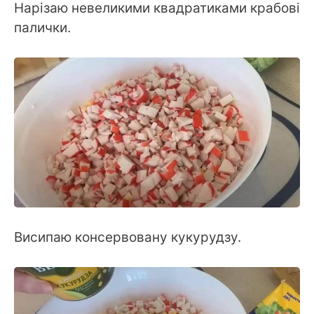
Нарізаю невеликими квадратиками крабові
палички.
Висипаю консервовану кукурудзу.