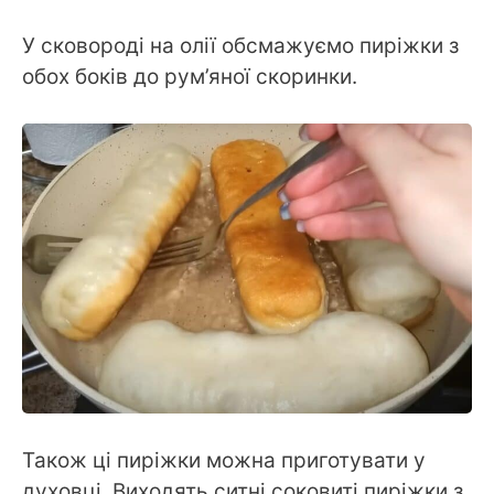
У сковороді на олії обсмажуємо пиріжки з
обох боків до рум’яної скоринки.
Також ці пиріжки можна приготувати у
духовці. Виходять ситні соковиті пиріжки з