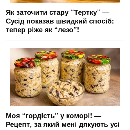
Як заточити стару “Тертку” —
Сусід показав швидкий спосіб:
тепер ріже як “лезо”!
Моя “гордість” у коморі! —
Рецепт, за який мені дякують усі