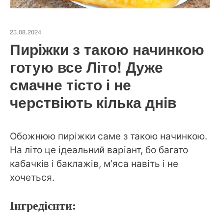
23.08.2024
Пиріжки з такою начинкою
готую все Літо! Дуже
смачне тісто і не
черствіють кілька днів
Обожнюю пиріжки саме з такою начинкою.
На літо це ідеальний варіант, бо багато
кабачків і баклажів, мʼяса навіть і не
хочеться.
Інгредієнти: