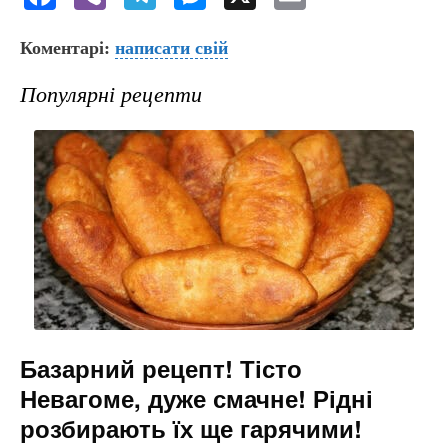
a
b
el
e
m
Коментарі:
c
er
написати свій
e
s
ai
e
gr
s
l
Популярні рецепти
b
a
e
o
m
n
o
g
k
er
Базарний рецепт! Тісто
Невагоме, дуже смачне! Рідні
розбирають їх ще гарячими!