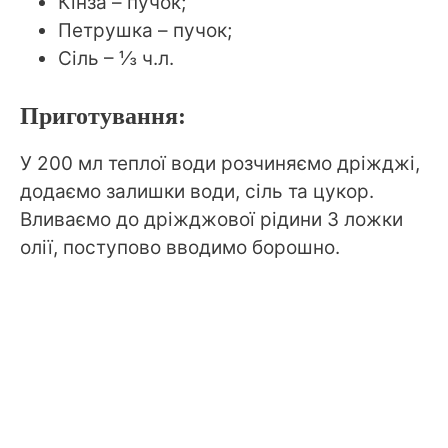
Кінза – пучок;
Петрушка – пучок;
Сіль – ⅓ ч.л.
Приготування:
У 200 мл теплої води розчиняємо дріжджі,
додаємо залишки води, сіль та цукор.
Вливаємо до дріжджової рідини 3 ложки
олії, поступово вводимо борошно.