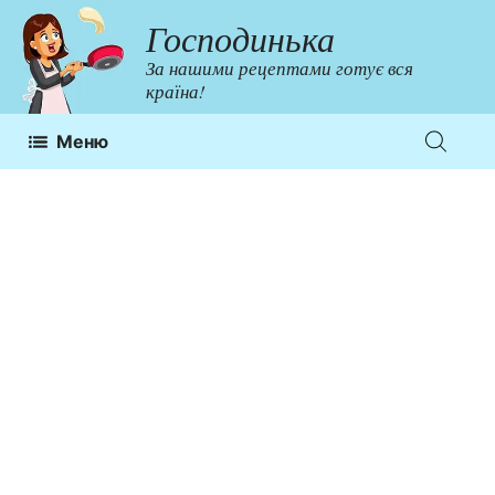
Перейти
Господинька
до
За нашими рецептами готує вся
контенту
країна!
Меню