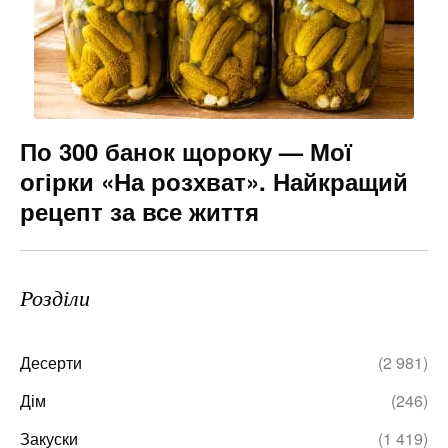
По 300 банок щороку — Мої
огірки «На розхват». Найкращий
рецепт за все життя
Розділи
Десерти
(2 981)
Дім
(246)
Закуски
(1 419)