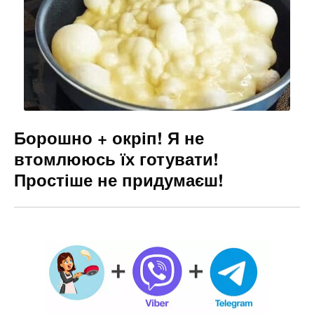
Борошно + окріп! Я не
втомлююсь їх готувати!
Простіше не придумаєш!