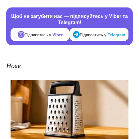
Щоб не загубити нас — підписуйтесь у Viber та
Telegram!
Підписатись у
Viber
Підписатись у
Telegram
Нове