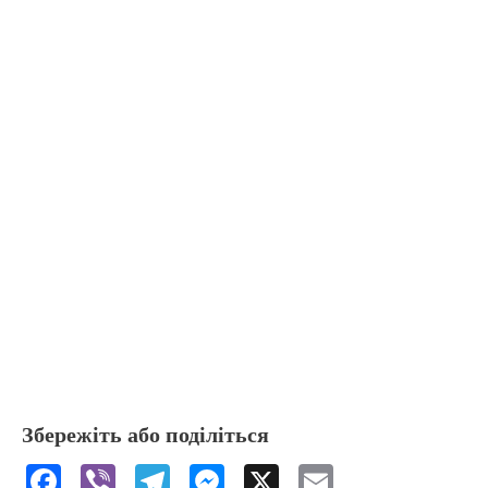
Збережіть або поділіться
F
Vi
T
M
X
E