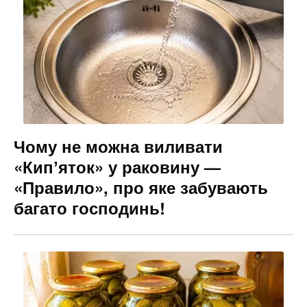
Чому не можна виливати
«Кипʼяток» у раковину —
«Правило», про яке забувають
багато господинь!