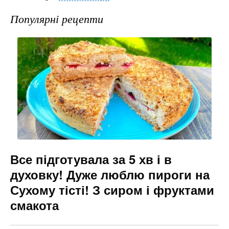
c
er
e
s
ai
e
gr
s
l
Популярні рецепти
b
a
e
o
m
n
o
g
k
er
Все підготувала за 5 хв і в
духовку! Дуже люблю пироги на
Сухому тісті! З сиром і фруктами
смакота