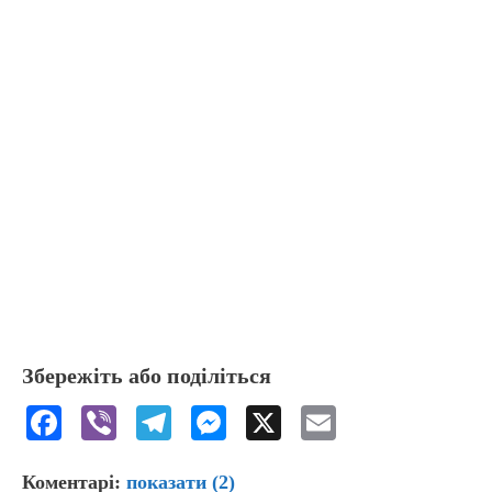
Збережіть або поділіться
F
Vi
T
M
X
E
a
b
el
e
m
Коментарі:
показати
(2)