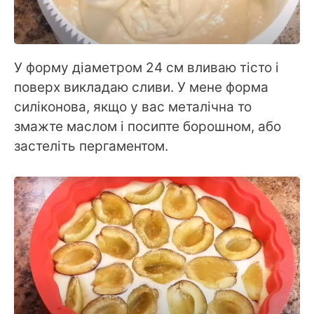
У форму діаметром 24 см вливаю тісто і
поверх викладаю сливи. У мене форма
силіконова, якщо у вас металічна то
змажте маслом і посипте борошном, або
застеліть пергаментом.