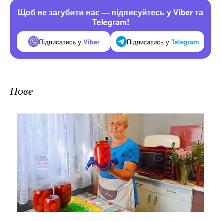
Щоб не загубити нас — підписуйтесь у Viber та
Telegram!
Підписатись у
Viber
Підписатись у
Telegram
Нове