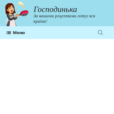
Перейти
Господинька
до
За нашими рецептами готує вся
контенту
країна!
Меню