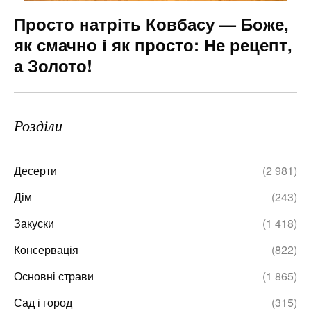
Просто натріть Ковбасу — Боже,
як смачно і як просто: Не рецепт,
а Золото!
Розділи
Десерти
(2 981)
Дім
(243)
Закуски
(1 418)
Консервація
(822)
Основні страви
(1 865)
Сад і город
(315)