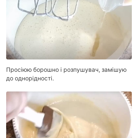
Просіюю борошно і розпушувач, замішую
до однорідності.