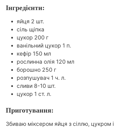
Інгредієнти:
яйця 2 шт.
сіль щіпка
цукор 200 г
ванільний цукор 1 п.
кефір 150 мл
рослинна олія 120 мл
борошно 250 г
розпушувач 1 ч. л.
сливи 8-10 шт.
цукор 1 ст. л.
Приготування:
Збиваю міксером яйця з сіллю, цукром і