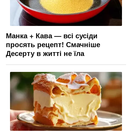
Манка + Кава — всі сусіди
просять рецепт! Смачніше
Десерту в житті не їла