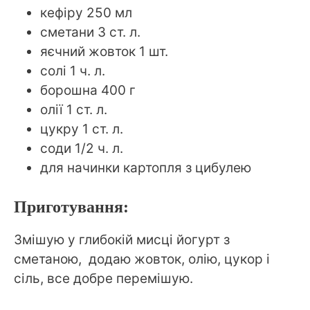
кефіру 250 мл
сметани 3 ст. л.
яєчний жовток 1 шт.
солі 1 ч. л.
борошна 400 г
олії 1 ст. л.
цукру 1 ст. л.
соди 1/2 ч. л.
для начинки картопля з цибулею
Приготування:
Змішую у глибокій мисці йогурт з
сметаною, додаю жовток, олію, цукор і
сіль, все добре перемішую.