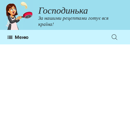
Перейти
Господинька
до
За нашими рецептами готує вся
контенту
країна!
Меню