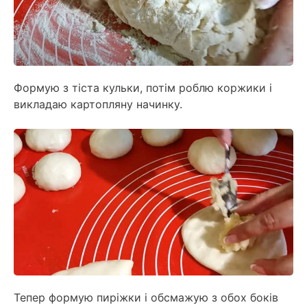
Формую з тіста кульки, потім роблю коржики і
викладаю картопляну начинку.
Тепер формую пиріжки і обсмажую з обох боків