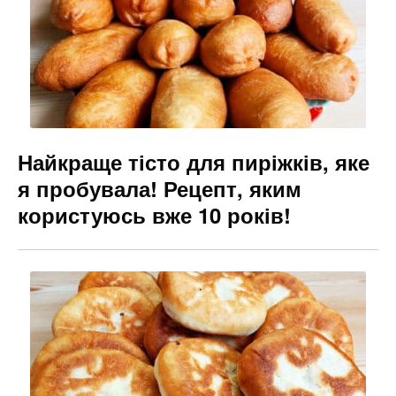
o
g
k
er
Найкраще тісто для пиріжків, яке
я пробувала! Рецепт, яким
користуюсь вже 10 років!