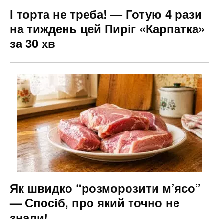
І торта не треба! — Готую 4 рази
на тиждень цей Пиріг «Карпатка»
за 30 хв
Як швидко “розморозити м’ясо”
— Спосіб, про який точно не
знали!