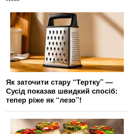
Як заточити стару “Тертку” —
Сусід показав швидкий спосіб:
тепер ріже як “лезо”!