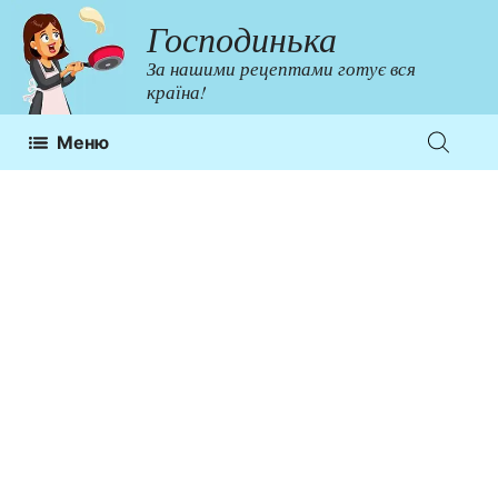
Перейти
Господинька
до
За нашими рецептами готує вся
контенту
країна!
Меню