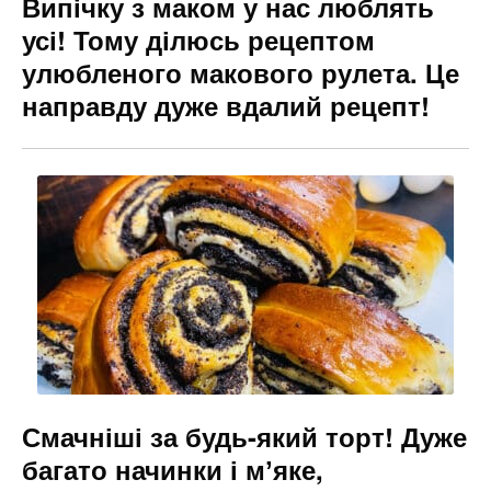
Випічку з маком у нас люблять
усі! Тому ділюсь рецептом
улюбленого макового рулета. Це
направду дуже вдалий рецепт!
Смачніші за будь-який торт! Дуже
багато начинки і мʼяке,