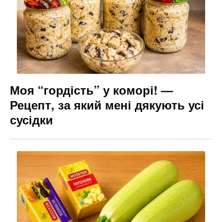
Моя “гордість” у коморі! —
Рецепт, за який мені дякують усі
сусідки