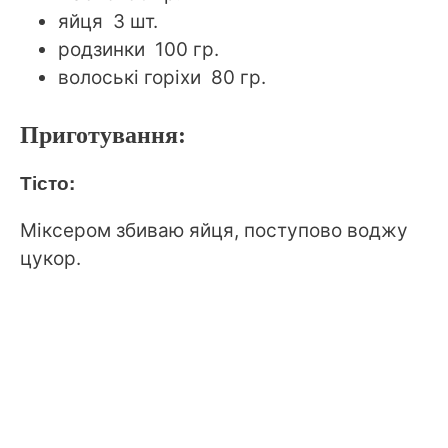
яйця 3 шт.
родзинки 100 гр.
волоські горіхи 80 гр.
Приготування:
Тісто:
Міксером збиваю яйця, поступово воджу
цукор.