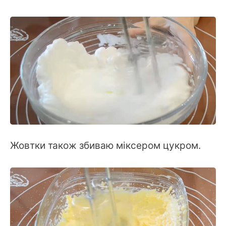
Жовтки також збиваю міксером цукром.