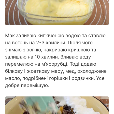
Мак заливаю кип’яченою водою та ставлю
на вогонь на 2-3 хвилини. Після чого
знімаю з вогню, накриваю кришкою та
залишаю на 10 хвилин. Зливаю воду і
перемелюю на м’ясорубці. Тоді додаю
білкову і жовткову масу, мед, охолоджене
масло, подрібнені горішки і родзинки. Усе
добре перемішую.