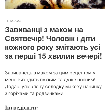
11.12.2023
Завиванці з маком на
Святвечір! Чоловік і діти
кожного року змітають усі
за перші 15 хвилин вечері!
Завиванець з маком за цим рецептом у
мене виходить пухким та дуже ніжним!
Додаю улюблену солодку макову начинку
з горіхами та родзинками.
Інгредієнти: