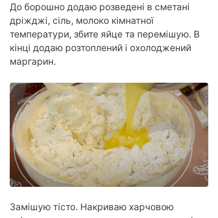
До борошно додаю розведені в сметані
дріжджі, сіль, молоко кімнатної
температури, збите яйце та перемішую. В
кінці додаю розтоплений і охолоджений
маргарин.
Замішую тісто. Накриваю харчовою