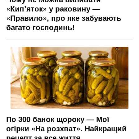
«Кипʼяток» у раковину —
«Правило», про яке забувають
багато господинь!
По 300 банок щороку — Мої
огірки «На розхват». Найкращий
рецепт за все життя