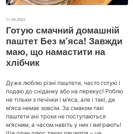
11.09.2023
Готую смачний домашній
паштет Без м’яса! Завжди
маю, що намастити на
хлібчик
Дуже люблю різні паштети, часто готую і
подаю до сніданку або на перекус! Роблю
не тільки з печінки і м’яса, але і такі, де
м’яса немає зовсім. За смаком такі
паштети ані трохи не поступаються
м’ясним, а часом навіть у них і виграють!
Ще один плюс таких рецептів – це