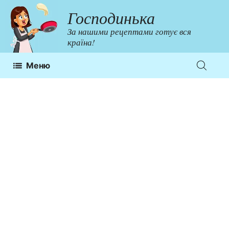
Перейти
Господинька
до
За нашими рецептами готує вся
контенту
країна!
Меню