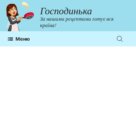
Перейти
Господинька
до
За нашими рецептами готує вся
контенту
країна!
Меню