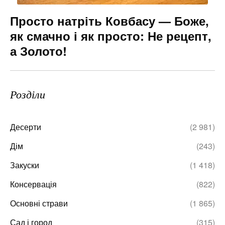
Просто натріть Ковбасу — Боже,
як смачно і як просто: Не рецепт,
а Золото!
Розділи
Десерти
(2 981)
Дім
(243)
Закуски
(1 418)
Консервація
(822)
Основні страви
(1 865)
Сад і город
(315)