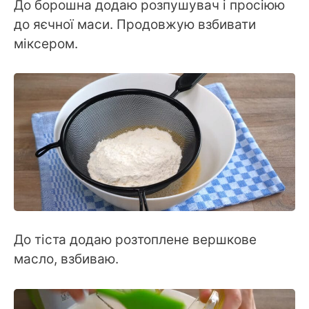
До борошна додаю розпушувач і просіюю
до яєчної маси. Продовжую взбивати
міксером.
До тіста додаю розтоплене вершкове
масло, взбиваю.