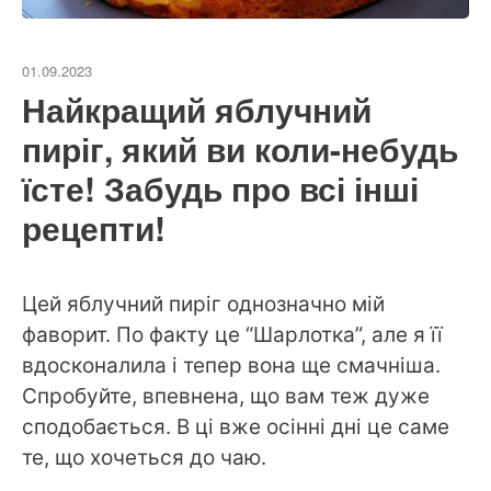
01.09.2023
Найкращий яблучний
пиріг, який ви коли-небудь
їсте! Забудь про всі інші
рецепти!
Цей яблучний пиріг однозначно мій
фаворит. По факту це “Шарлотка”, але я її
вдосконалила і тепер вона ще смачніша.
Спробуйте, впевнена, що вам теж дуже
сподобається. В ці вже осінні дні це саме
те, що хочеться до чаю.