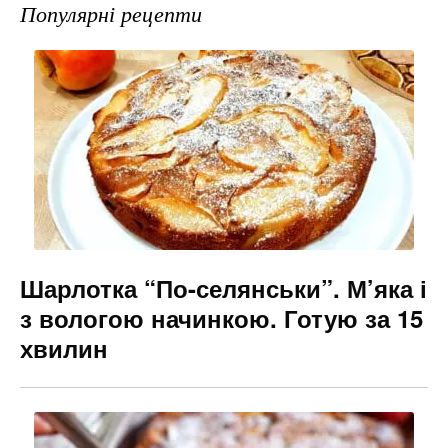
e
gr
s
l
Популярні рецепти
b
a
e
o
m
n
o
g
k
er
Шарлотка “По-селянськи”. М’яка і
з вологою начинкою. Готую за 15
хвилин