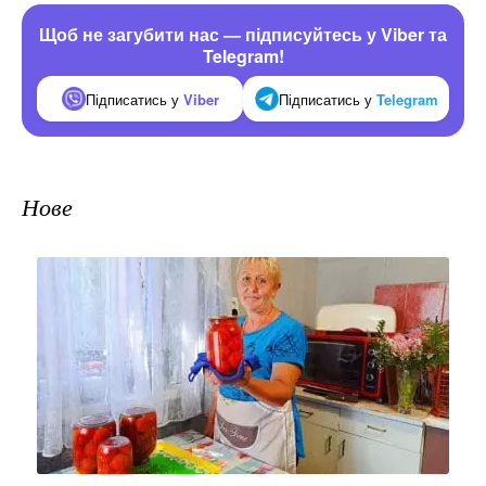
Щоб не загубити нас — підписуйтесь у Viber та
Telegram!
Підписатись у
Viber
Підписатись у
Telegram
Нове