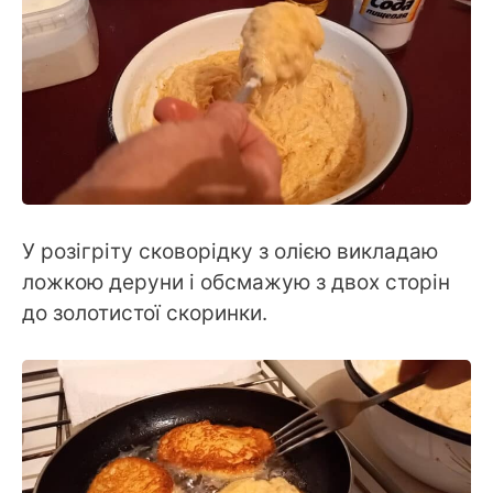
У розігріту сковорідку з олією викладаю
ложкою деруни і обсмажую з двох сторін
до золотистої скоринки.