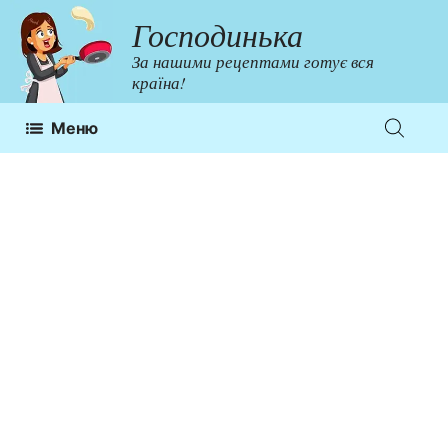
Перейти
Господинька
до
За нашими рецептами готує вся
контенту
країна!
Меню