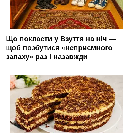
Що покласти у Взуття на ніч —
щоб позбутися «неприємного
запаху» раз і назавжди