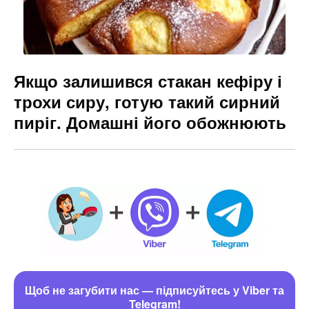
Якщо залишився стакан кефіру і
трохи сиру, готую такий сирний
пиріг. Домашні його обожнюють
Щоб не загубити нас — підписуйтесь у Viber та
Telegram!