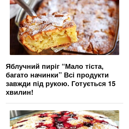
e
gr
s
l
b
a
e
o
m
n
o
g
k
er
Яблучний пиріг “Мало тіста,
багато начинки” Всі продукти
завжди під рукою. Готується 15
хвилин!