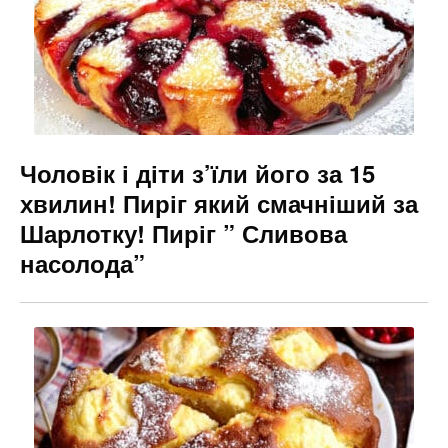
Чоловік і діти з’їли його за 15
хвилин! Пиріг який смачніший за
Шарлотку! Пиріг ” Сливова
насолода”