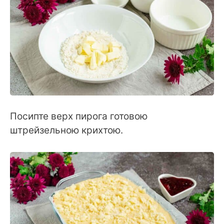
Посипте верх пирога готовою
штрейзельною крихтою.