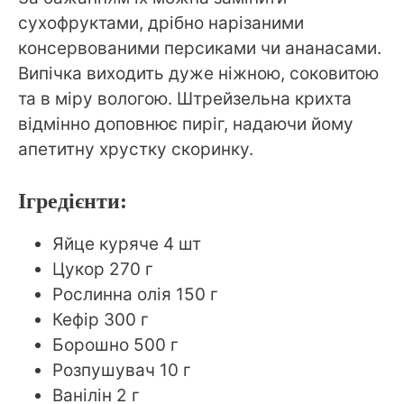
сухофруктами, дрібно нарізаними
консервованими персиками чи ананасами.
Випічка виходить дуже ніжною, соковитою
та в міру вологою. Штрейзельна крихта
відмінно доповнює пиріг, надаючи йому
апетитну хрустку скоринку.
Ігредієнти:
Яйце куряче 4 шт
Цукор 270 г
Рослинна олія 150 г
Кефір 300 г
Борошно 500 г
Розпушувач 10 г
Ванілін 2 г