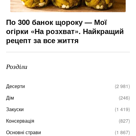
По 300 банок щороку — Мої
огірки «На розхват». Найкращий
рецепт за все життя
Розділи
Десерти
(2 981)
Дім
(246)
Закуски
(1 419)
Консервація
(827)
Основні страви
(1 867)