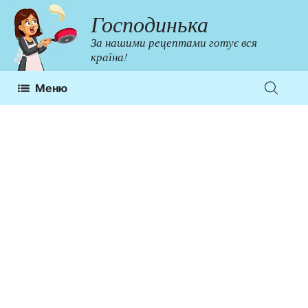
Перейти
Господинька
до
За нашими рецептами готує вся
контенту
країна!
Меню