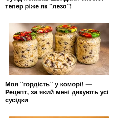
тепер ріже як “лезо”!
Моя “гордість” у коморі! —
Рецепт, за який мені дякують усі
сусідки