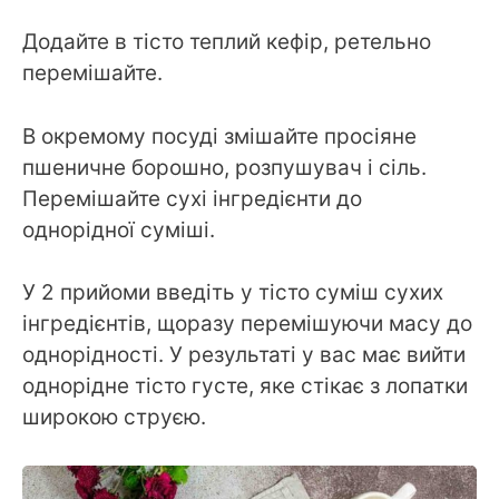
Додайте в тісто теплий кефір, ретельно
перемішайте.
В окремому посуді змішайте просіяне
пшеничне борошно, розпушувач і сіль.
Перемішайте сухі інгредієнти до
однорідної суміші.
У 2 прийоми введіть у тісто суміш сухих
інгредієнтів, щоразу перемішуючи масу до
однорідності. У результаті у вас має вийти
однорідне тісто густе, яке стікає з лопатки
широкою струєю.