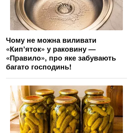
Чому не можна виливати
«Кипʼяток» у раковину —
«Правило», про яке забувають
багато господинь!