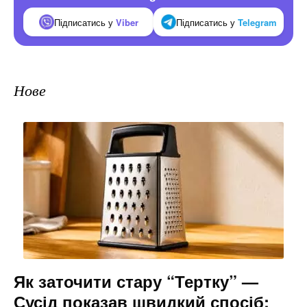
Підписатись у
Viber
Підписатись у
Telegram
Нове
Як заточити стару “Тертку” —
Сусід показав швидкий спосіб: