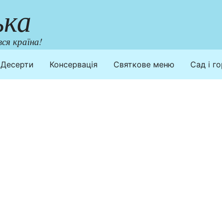
ька
ся країна!
Десерти
Консервація
Святкове меню
Сад і г