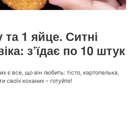
 та 1 яйце. Ситні
іка: з’їдає по 10 штук
их є все, що він любить: тісто, картопелька,
и своїх коханих – готуйте!