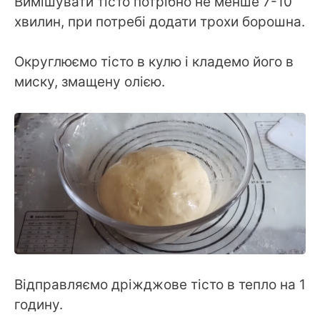
Вимішувати тісто потрібно не менше 7-10
хвилин, при потребі додати трохи борошна.
Округлюємо тісто в кулю і кладемо його в
миску, змащену олією.
Відправляємо дріжджове тісто в тепло на 1
годину.