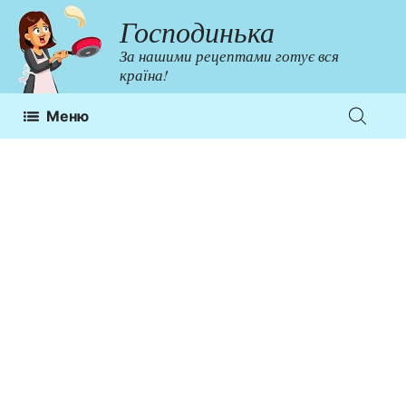
Перейти
Господинька
до
За нашими рецептами готує вся
контенту
країна!
Меню