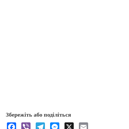
Збережіть або поділіться
F
Vi
T
M
X
E