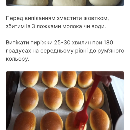
Перед випіканням змастити жовтком,
збитим із 3 ложками молока чи води.
Випікати пиріжки 25-30 хвилин при 180
градусах на середньому рівні до рум’яного
кольору.