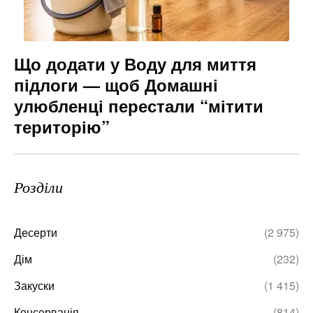
Що додати у Воду для миття
підлоги — щоб Домашні
улюбленці перестали “мітити
територію”
Розділи
Десерти
(2 975)
Дім
(232)
Закуски
(1 415)
Консервація
(814)