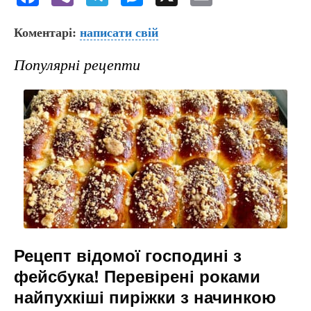
a
b
el
e
m
Коментарі:
c
er
написати свій
e
s
ai
e
gr
s
l
Популярні рецепти
b
a
e
o
m
n
o
g
k
er
Рецепт відомої господині з
фейсбука! Перевірені роками
найпухкіші пиріжки з начинкою