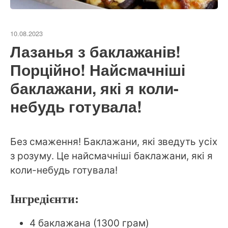
10.08.2023
Лазанья з баклажанів!
Порційно! Найсмачніші
баклажани, які я коли-
небудь готувала!
Без смаження! Баклажани, які зведуть усіх
з розуму. Це найсмачніші баклажани, які я
коли-небудь готувала!
Інгредієнти:
4 баклажана (1300 грам)