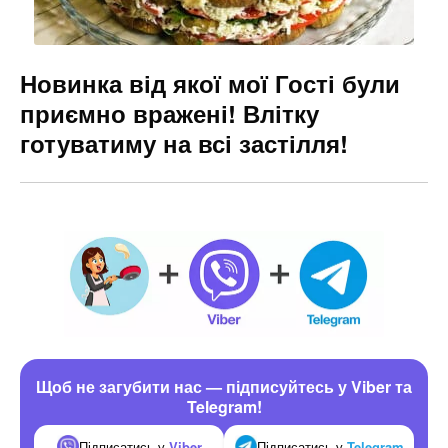
Новинка від якої мої Гості були
приємно вражені! Влітку
готуватиму на всі застілля!
Щоб не загубити нас — підписуйтесь у Viber та
Telegram!
Підписатись у
Viber
Підписатись у
Telegram