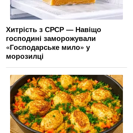
Хитрість з СРСР — Навіщо
господині заморожували
«Господарське мило» у
морозилці