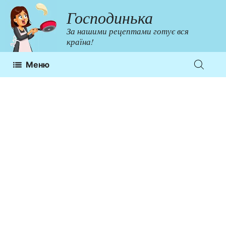
Перейти
Господинька
до
За нашими рецептами готує вся
контенту
країна!
Меню