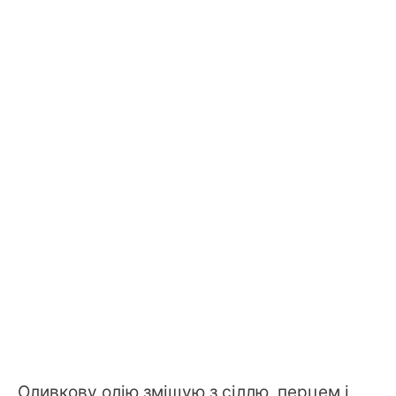
Оливкову олію змішую з сіллю, перцем і