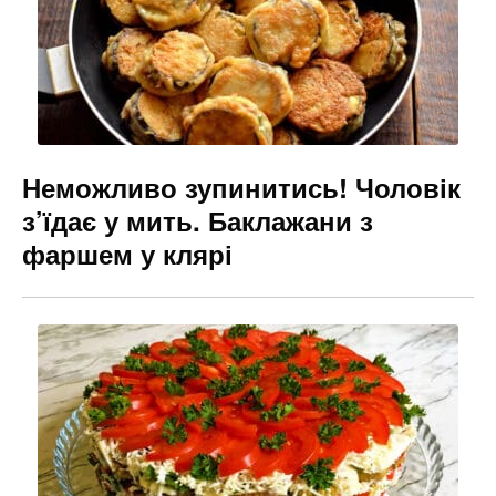
Неможливо зупинитись! Чоловік
з’їдає у мить. Баклажани з
фаршем у клярі