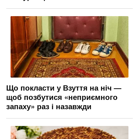
Що покласти у Взуття на ніч —
щоб позбутися «неприємного
запаху» раз і назавжди