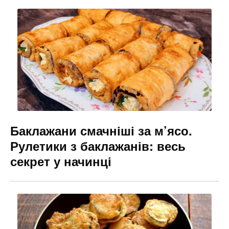
b
a
e
o
m
n
o
g
k
er
Баклажани смачніші за м’ясо.
Рулетики з баклажанів: весь
секрет у начинці