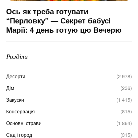
Ось як треба готувати
“Перловку” — Секрет бабусі
Марії: 4 день готую цю Вечерю
Розділи
Десерти
(2 978)
Дім
(236)
Закуски
(1 415)
Консервація
(815)
Основні страви
(1 864)
Сад і город
(315)