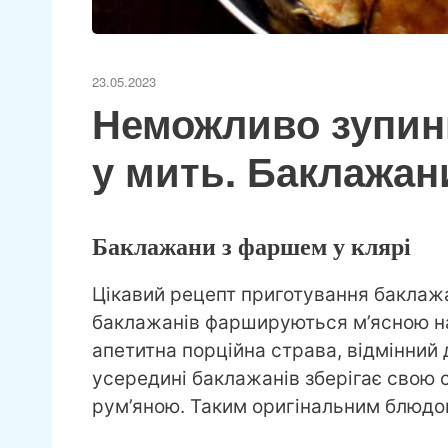
23.05.2023
Неможливо зупини
у мить. Баклажан
Баклажани з фаршем у клярі
Цікавий рецепт приготування баклаж
баклажанів фаршируються м’ясною на
апетитна порційна страва, відмінний 
усередині баклажанів зберігає свою с
рум’яною. Таким оригінальним блюдом