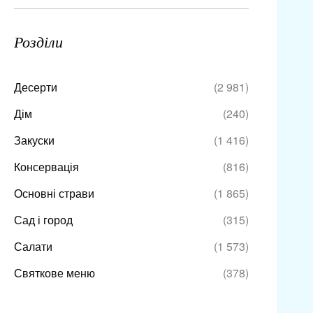
Розділи
Десерти
(2 981)
Дім
(240)
Закуски
(1 416)
Консервація
(816)
Основні страви
(1 865)
Сад і город
(315)
Салати
(1 573)
Святкове меню
(378)