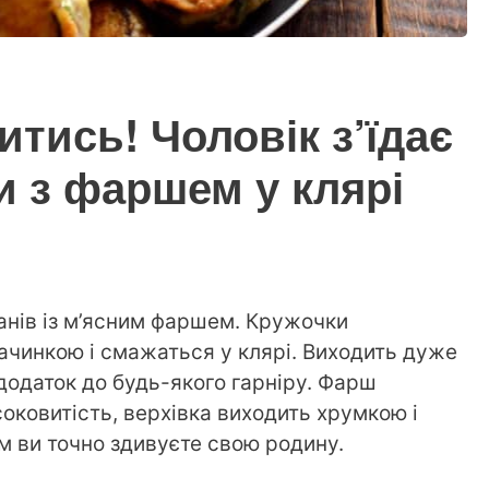
тись! Чоловік з’їдає
и з фаршем у клярі
анів із м’ясним фаршем. Кружочки
чинкою і смажаться у клярі. Виходить дуже
додаток до будь-якого гарніру. Фарш
оковитість, верхівка виходить хрумкою і
 ви точно здивуєте свою родину.