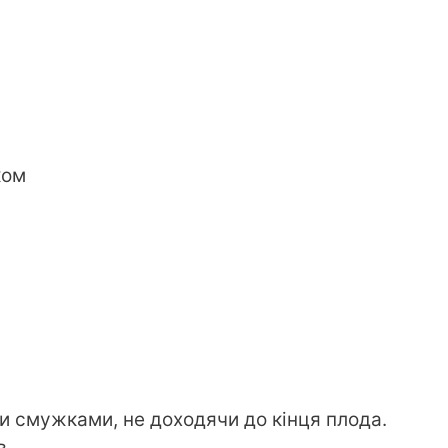
ком
и смужками, не доходячи до кінця плода.
в.