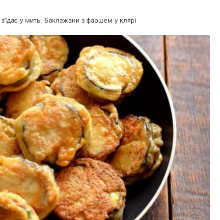
з’їдає у мить. Баклажани з фаршем у клярі