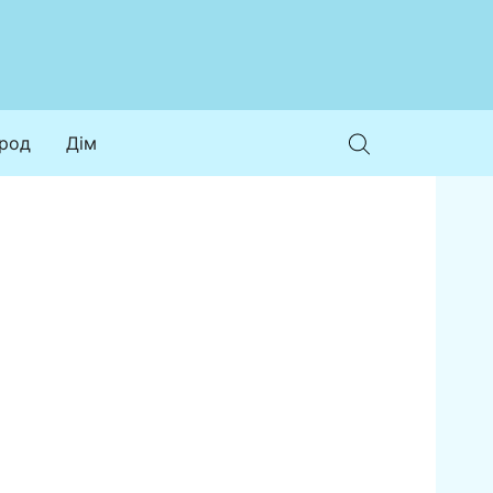
ород
Дім