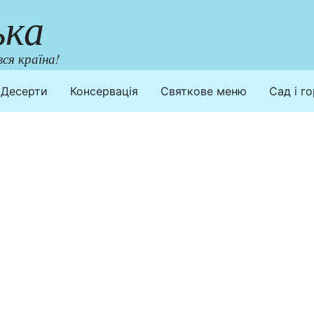
ька
ся країна!
Десерти
Консервація
Святкове меню
Сад і г