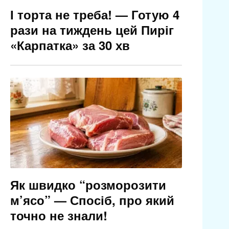
І торта не треба! — Готую 4
рази на тиждень цей Пиріг
«Карпатка» за 30 хв
Як швидко “розморозити
м’ясо” — Спосіб, про який
точно не знали!