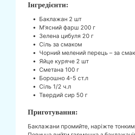
Інгредієнти:
Баклажан 2 шт
М’ясний фарш 200 г
Зелена цибуля 20 г
Сіль за смаком
Чорний мелений перець – за сма
Яйце куряче 2 шт
Сметана 100 г
Борошно 4-5 ст.л
Сіль 1/2 ч.л
Твердий сир 50 г
Приготування:
Баклажани промийте, наріжте тонким
Повинна вийти гармошка з баклажані