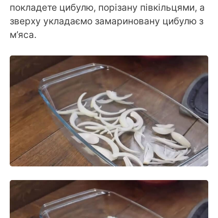
покладете цибулю, порізану півкільцями, а
зверху укладаємо замариновану цибулю з
м’яса.