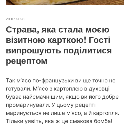
20.07.2023
Страва, яка стала моєю
візитною карткою! Гості
випрошують поділитися
рецептом
Так м’ясо по-французьки ви ще точно не
готували. М’ясо з картоплею в духовці
буває найсмачнішим, якщо ви його добре
промаринували. У цьому рецепті
маринується не лише м’ясо, а й картопля.
Тільки уявіть, яка ж це смакова бомба!