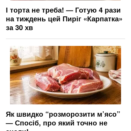
І торта не треба! — Готую 4 рази
на тиждень цей Пиріг «Карпатка»
за 30 хв
Як швидко “розморозити м’ясо”
— Спосіб, про який точно не