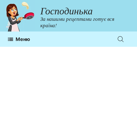
Перейти
Господинька
до
За нашими рецептами готує вся
контенту
країна!
Меню