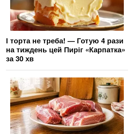
І торта не треба! — Готую 4 рази
на тиждень цей Пиріг «Карпатка»
за 30 хв