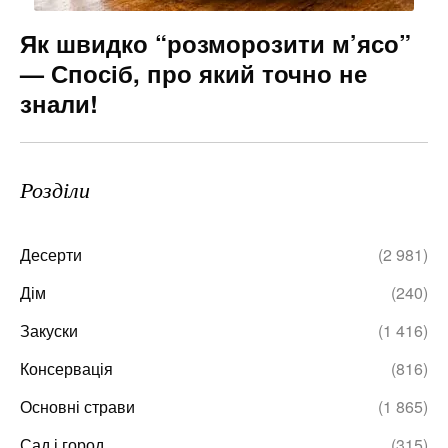
Як швидко “розморозити м’ясо”
— Спосіб, про який точно не
знали!
Розділи
Десерти
(2 981)
Дім
(240)
Закуски
(1 416)
Консервація
(816)
Основні страви
(1 865)
Сад і город
(315)