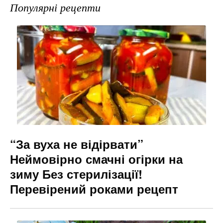
Популярні рецепти
c
er
e
s
ai
e
gr
s
l
b
a
e
o
m
n
o
g
k
er
“За вуха не відірвати”
Неймовірно смачні огірки на
зиму Без стерилізації!
Перевірений роками рецепт