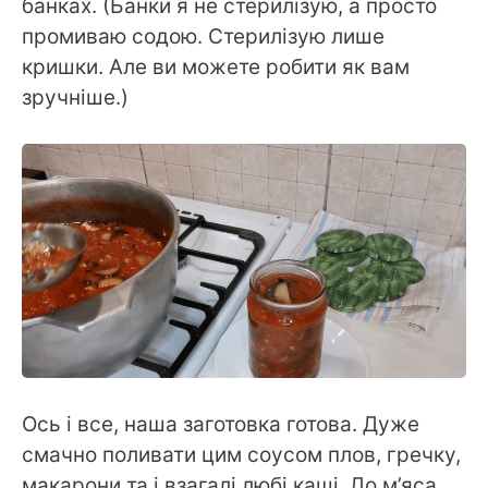
банках. (Банки я не стерилізую, а просто
промиваю содою. Стерилізую лише
кришки. Але ви можете робити як вам
зручніше.)
Ось і все, наша заготовка готова. Дуже
смачно поливати цим соусом плов, гречку,
макарони та і взагалі любі каші. До м’яса