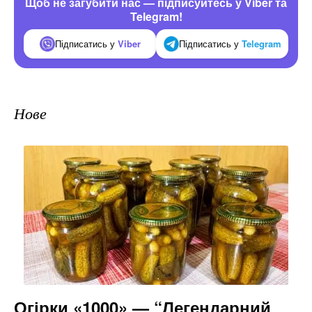
Щоб не загубити нас — підписуйтесь у Viber та
Telegram!
Підписатись у
Viber
Підписатись у
Telegram
Нове
Огірки «1000» — “Легендарний