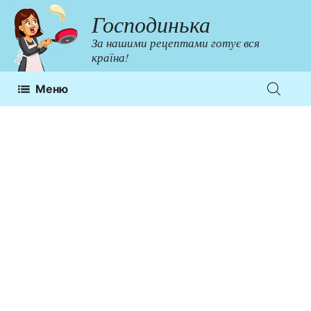
Перейти
Господинька
до
За нашими рецептами готує вся
контенту
країна!
Меню