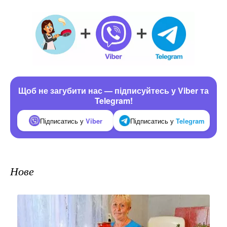
Щоб не загубити нас — підписуйтесь у Viber та
Telegram!
Підписатись у
Viber
Підписатись у
Telegram
Нове