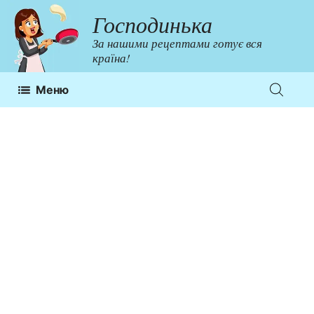
Перейти
Господинька
до
За нашими рецептами готує вся
контенту
країна!
Меню