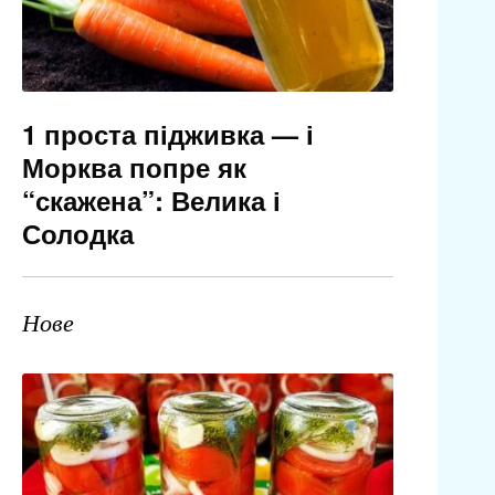
1 проста підживка — і
Морква попре як
“скажена”: Велика і
Солодка
Нове