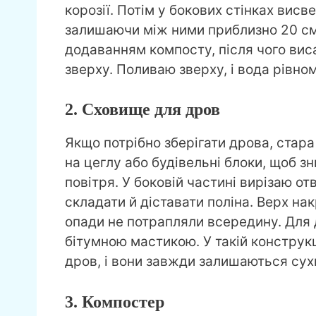
корозії. Потім у бокових стінках вис
залишаючи між ними приблизно 20 см
додаванням компосту, після чого виса
зверху. Поливаю зверху, і вода рівном
2. Сховище для дров
Якщо потрібно зберігати дрова, стара
на цеглу або будівельні блоки, щоб з
повітря. У боковій частині вирізаю о
складати й діставати поліна. Верх н
опади не потрапляли всередину. Для
бітумною мастикою. У такій конструк
дров, і вони завжди залишаються сух
3. Компостер