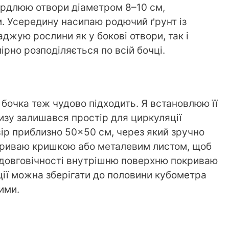
вердлюю отвори діаметром 8–10 см,
. Усередину насипаю родючий ґрунт із
джую рослини як у бокові отвори, так і
ірно розподіляється по всій бочці.
 бочка теж чудово підходить. Я встановлюю її
низу залишався простір для циркуляції
твір приблизно 50×50 см, через який зручно
акриваю кришкою або металевим листом, щоб
 довговічності внутрішню поверхню покриваю
ції можна зберігати до половини кубометра
ими.