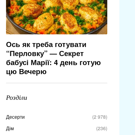
Ось як треба готувати
“Перловку” — Секрет
бабусі Марії: 4 день готую
цю Вечерю
Розділи
Десерти
(2 978)
Дім
(236)