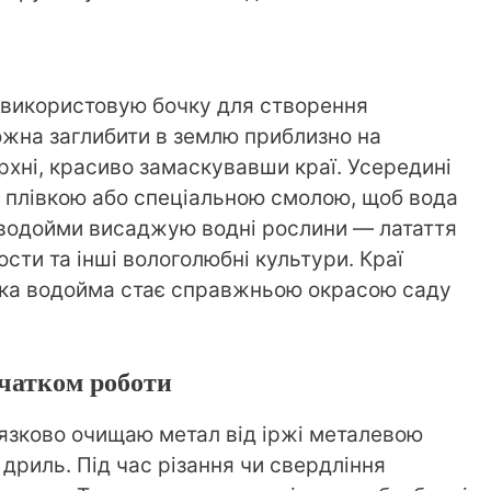
я використовую бочку для створення
можна заглибити в землю приблизно на
рхні, красиво замаскувавши краї. Усередині
 плівкою або спеціальною смолою, щоб вода
 водойми висаджую водні рослини — латаття
ости та інші вологолюбні культури. Краї
ака водойма стає справжньою окрасою саду
чатком роботи
язково очищаю метал від іржі металевою
дриль. Під час різання чи свердління