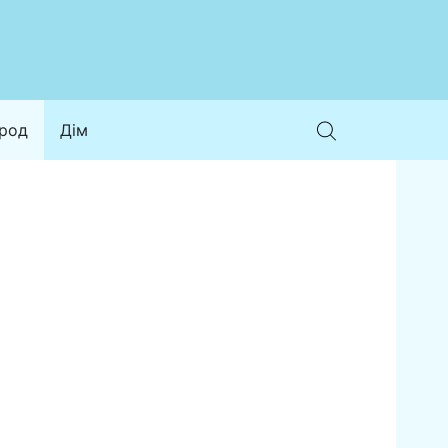
ород
Дім