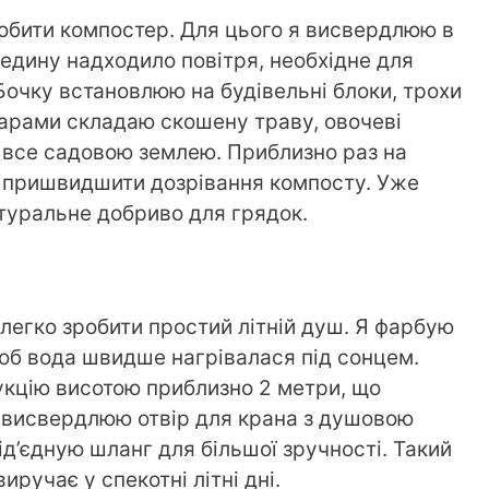
обити компостер. Для цього я висвердлюю в
ередину надходило повітря, необхідне для
Бочку встановлюю на будівельні блоки, трохи
арами складаю скошену траву, овочеві
 все садовою землею. Приблизно раз на
 пришвидшити дозрівання компосту. Уже
туральне добриво для грядок.
в легко зробити простий літній душ. Я фарбую
щоб вода швидше нагрівалася під сонцем.
укцію висотою приблизно 2 метри, що
і висвердлюю отвір для крана з душовою
д’єдную шланг для більшої зручності. Такий
ручає у спекотні літні дні.