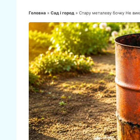
Головна
»
Сад і город
»
Стару металеву бочку Не вики