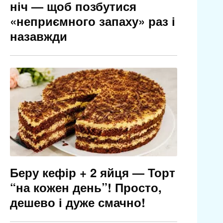
ніч — щоб позбутися
«неприємного запаху» раз і
назавжди
Беру кефір + 2 яйця — Торт
“на кожен день”! Просто,
дешево і дуже смачно!