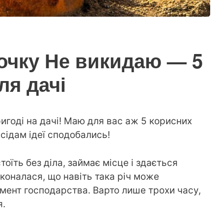
очку Не викидаю — 5
ля дачі
игоді на дачі! Маю для вас аж 5 корисних
сідам ідеї сподобались!
оїть без діла, займає місце і здається
коналася, що навіть така річ може
мент господарства. Варто лише трохи часу,
я.