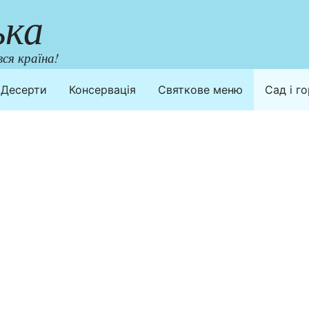
ька
ся країна!
Десерти
Консервація
Святкове меню
Сад і г