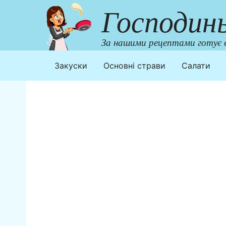
Перейти
Господин
до
контенту
За нашими рецептами готує в
Закуски
Основні страви
Салати