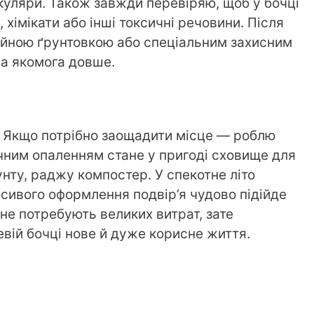
куляри. Також завжди перевіряю, щоб у бочці
 хімікати або інші токсичні речовини. Після
йною ґрунтовкою або спеціальним захисним
а якомога довше.
. Якщо потрібно заощадити місце — роблю
ічним опаленням стане у пригоді сховище для
унту, раджу компостер. У спекотне літо
асивого оформлення подвір’я чудово підійде
 не потребують великих витрат, зате
вій бочці нове й дуже корисне життя.