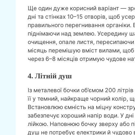
Ще один дуже корисний варіант — зр
дні та стінках 10–15 отворів, щоб ус
правильного перегнивання органіки. 
піднімаючи над землею. Усередину ш
очищення, опале листя, пересипаючи
місяць перемішую вміст вилами, щоб
через 6–8 місяців отримую чудове на
4. Літній душ
Із металевої бочки об’ємом 200 літрі
її у темний, найкраще чорний колір, 
Встановлюю ємність на міцну констр
забезпечує хороший напір води. У дн
лійкою. Наповнюю бочку зверху або пі
душ не потребує електрики й чудово ви