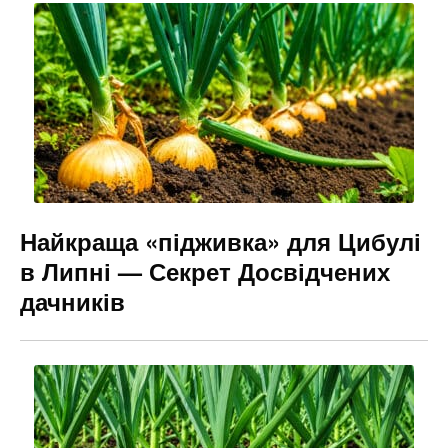
o
m
n
o
g
k
er
Найкраща «підживка» для Цибулі
в Липні — Секрет Досвідчених
дачників