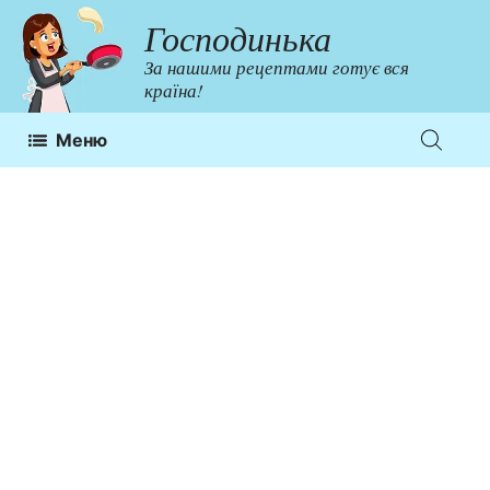
Перейти
Господинька
до
За нашими рецептами готує вся
контенту
країна!
Меню