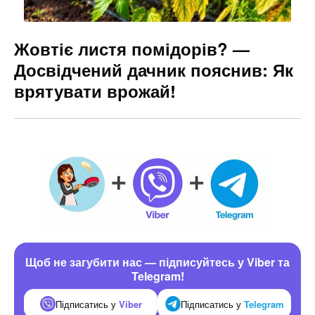
Жовтіє листя помідорів? —
Досвідчений дачник пояснив: Як
врятувати врожай!
Щоб не загубити нас — підписуйтесь у Viber та
Telegram!
Підписатись у
Viber
Підписатись у
Telegram