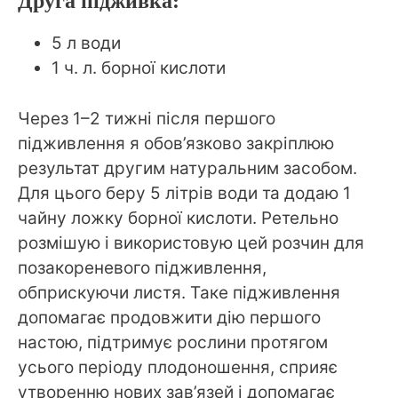
Друга підживка:
5 л води
1 ч. л. борної кислоти
Через 1–2 тижні після першого
підживлення я обов’язково закріплюю
результат другим натуральним засобом.
Для цього беру 5 літрів води та додаю 1
чайну ложку борної кислоти. Ретельно
розмішую і використовую цей розчин для
позакореневого підживлення,
обприскуючи листя. Таке підживлення
допомагає продовжити дію першого
настою, підтримує рослини протягом
усього періоду плодоношення, сприяє
утворенню нових зав’язей і допомагає