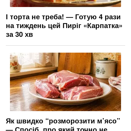
І торта не треба! — Готую 4 рази
на тиждень цей Пиріг «Карпатка»
за 30 хв
Як швидко “розморозити м’ясо”
— Спосіб, про який точно не